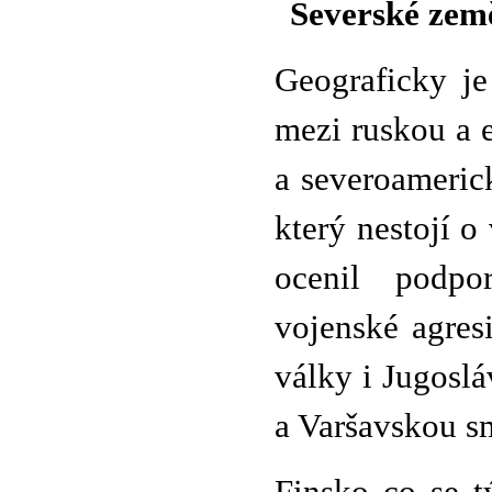
Severské země
Geograficky je
mezi ruskou a 
a severoameric
který nestojí o
ocenil podpo
vojenské agres
války i Jugosl
a Varšavskou s