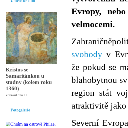
Umělecké dílo
Evropy, nebo 
velmocemi.
Zahraničněpol
svobody
v Evro
že pokud se ma
Kristus se
Samaritánkou u
blahobytnou sv
studny (kolem roku
1360)
region stát vo
Zobrazit dílo >>
atraktivitě jak
Fotogalerie
Severní Evropa