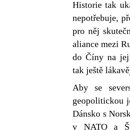
Historie tak u
nepotřebuje, p
pro něj skuteč
aliance mezi R
do Číny na jej
tak ještě lákavě
Aby se severs
geopolitickou 
Dánsko s Norsk
v NATO a Švé