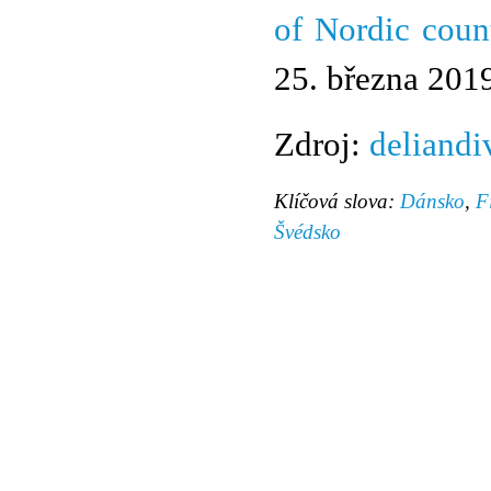
of Nordic count
25. března 201
Zdroj:
deliandi
Klíčová slova:
Dánsko
,
F
Švédsko
© 2011 Rodon.CZ
Hlavní stránka
|
Knihovna
|
Uměn
Všechna práva vyhrazena
Podmínky užití
|
Mapa stránek
|
Kont