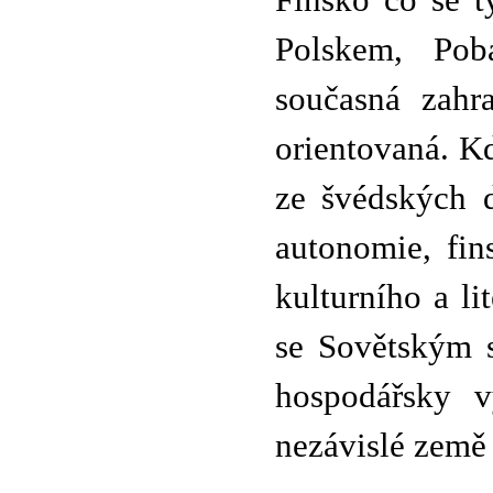
Finsko co se t
Polskem, Pob
současná zahra
orientovaná. K
ze švédských d
autonomie, fin
kulturního a li
se Sovětským 
hospodářsky v
nezávislé zem