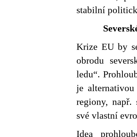
stabilní politic
Severské
Krize EU by se
obrodu seversk
ledu“. Prohlou
je alternativo
regiony, např.
své vlastní evr
Idea prohloub