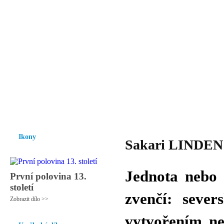
Vzrůst mravnosti a morálky je
nezbytnou podmínkou rozvoje
společnosti.
Úvod
Ikony
Hesychasmus
Umění
Knihovna
Hudba
Fot
Ikony
Sakari LINDEN -
Jednota nebo 
První polovina 13.
století
zvenčí: seve
Zobrazit dílo >>
vytvořením ne