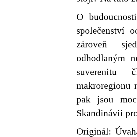
O budoucnosti
společenství 
zároveň sje
odhodlaným ne
suverenitu 
makroregionu n
pak jsou moce
Skandinávii pro
Originál: Úva