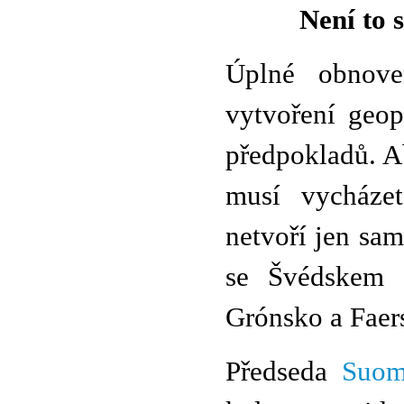
Není to 
Úplné obnove
vytvoření geop
předpokladů. A
musí vycházet
netvoří jen sa
se Švédskem p
Grónsko a Faer
Předseda
Suom