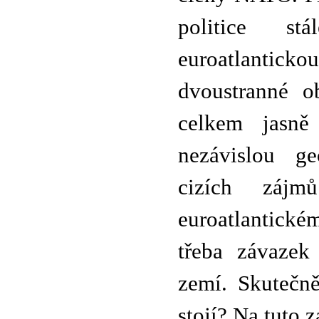
politice st
euroatlantickou
dvoustranné o
celkem jasně
nezávislou ge
cizích zájm
euroatlantické
třeba závazek
zemí. Skutečn
stojí? Na tuto 