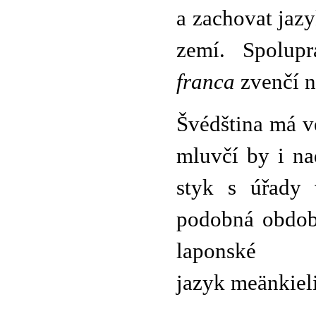
a zachovat jazy
zemí. Spolup
franca
zvenčí n
Švédština má v
mluvčí by i na
styk s úřady 
podobná obdob
laponské
jazyk meänkieli