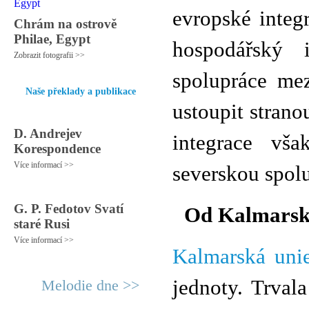
evropské integ
Chrám na ostrově
Philae, Egypt
hospodářský 
Zobrazit fotografii >>
spolupráce me
Naše překlady a publikace
ustoupit strano
D. Andrejev
integrace vša
Korespondence
Více informací >>
severskou spolu
G. P. Fedotov Svatí
Od Kalmarské
staré Rusi
Více informací >>
Kalmarská uni
jednoty. Trval
Melodie dne >>