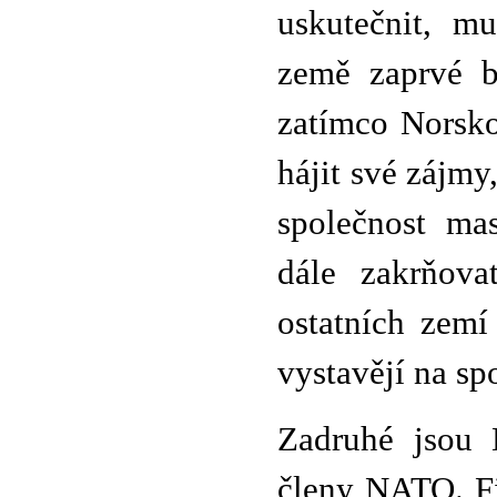
uskutečnit, m
země zaprvé b
zatímco Norsko
hájit své zájmy
společnost ma
dále zakrňova
ostatních zemí
vystavějí na sp
Zadruhé jsou 
členy NATO. Fi