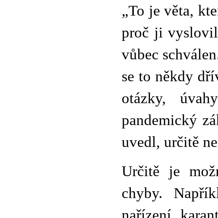
„To je věta, k
proč ji vyslovi
vůbec schválen.
se to někdy dří
otázky, úva
pandemický zák
uvedl, určitě ne
Určitě je mož
chyby. Napří
nařízení kara