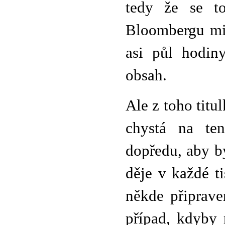
tedy že se to
Bloombergu min
asi půl hodiny
obsah.
Ale z toho titu
chystá na ten
dopředu, aby b
děje v každé t
někde připrav
případ, kdyby 