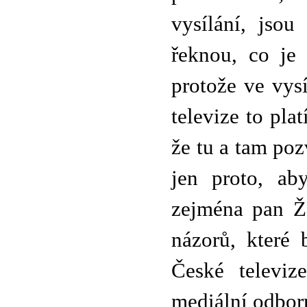
vysílání, jsou
řeknou, co je
protože ve vys
televize to pla
že tu a tam poz
jen proto, ab
zejména pan Že
názorů, které 
České televiz
mediální odbor