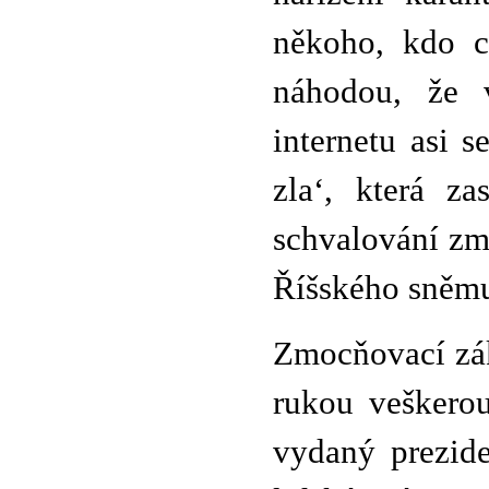
někoho, kdo c
náhodou, že 
internetu asi 
zla‘, která z
schvalování zm
Říšského sněmu
Zmocňovací zák
rukou veškero
vydaný prezid