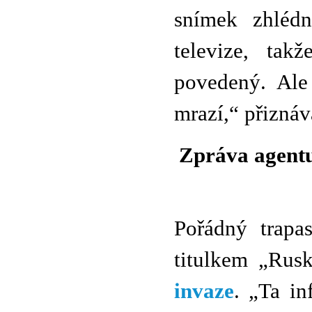
snímek zhlédn
televize, ta
povedený. Ale
mrazí,“ přiznáv
Zpráva agentu
Pořádný trapa
titulkem „Rus
invaze
. „Ta in