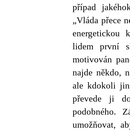
případ jakého
„Vláda přece n
energetickou 
lidem první s
motivován pand
najde někdo, n
ale kdokoli ji
převede ji d
podobného. Z
umožňovat, ab