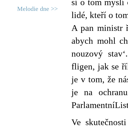
si o tom myslí 
Melodie dne >>
lidé, kteří o t
A pan ministr
abych mohl chr
nouzový stav‘
fligen, jak se 
je v tom, že ná
je na ochranu
ParlamentníList
Ve skutečnost