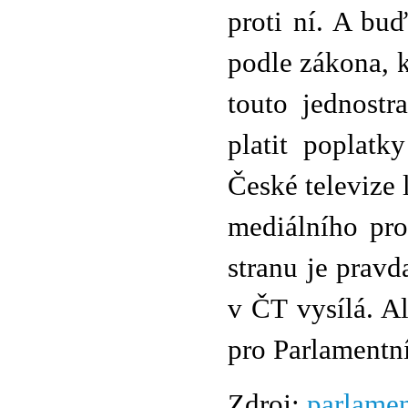
proti ní. A bu
podle zákona, k
touto jednostr
platit poplatk
České televize 
mediálního pro
stranu je pravd
v ČT vysílá. A
pro Parlamentní
Zdroj:
parlamen