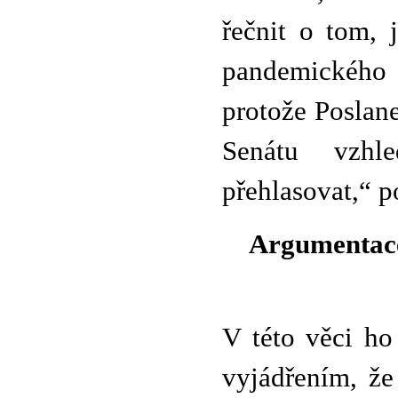
řečnit o tom, 
pandemického z
protože Poslan
Senátu vzhl
přehlasovat,“ 
Argumentac
V této věci ho
vyjádřením, ž