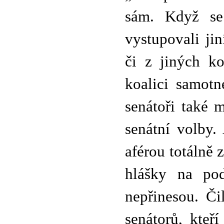
sám. Když se
vystupovali ji
či z jiných ko
koalici samotn
senátoři také 
senátní volby.
aférou totálně
hlášky na po
nepřinesou. Či
senátorů, kteř