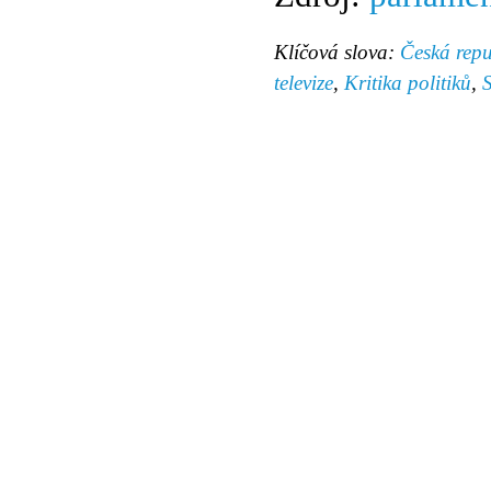
Klíčová slova:
Česká repu
televize
,
Kritika politiků
,
© 2011 Rodon.CZ
Hlavní stránka
|
Knihovna
|
Uměn
Všechna práva vyhrazena
Podmínky užití
|
Mapa stránek
|
Kont