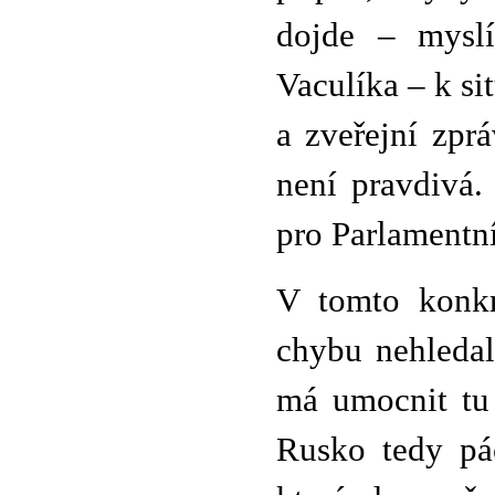
dojde – myslí
Vaculíka – k si
a zveřejní zpr
není pravdivá.
pro Parlamentní
V tomto konkr
chybu nehledal
má umocnit tu 
Rusko tedy pác