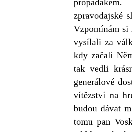
propadákem.
zpravodajské s
Vzpomínám si n
vysílali za vá
kdy začali Něm
tak vedli krá
generálové dost
vítězství na h
budou dávat me
tomu pan Vosk