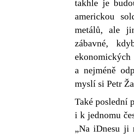
takhle je budo
americkou sol
metálů, ale j
zábavné, kdy
ekonomických o
a nejméně odp
myslí si Petr Ž
Také poslední 
i k jednomu č
„Na iDnesu ji 