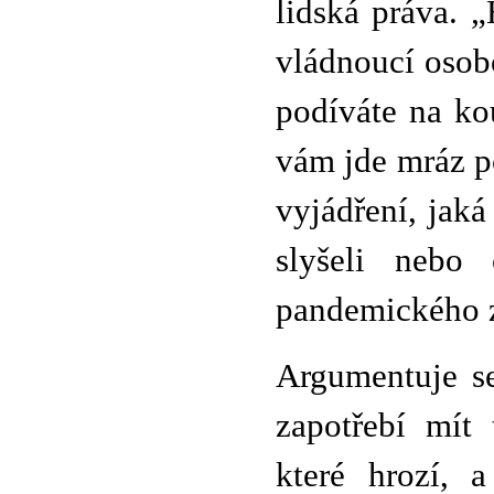
lidská práva. „
vládnoucí osobo
podíváte na kou
vám jde mráz po
vyjádření, jaká
slyšeli nebo
pandemického 
Argumentuje se
zapotřebí mít 
které hrozí, 