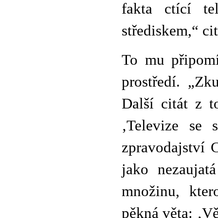
fakta ctící t
střediskem,“ ci
To mu připomín
prostředí. „Zk
Další citát z 
‚Televize se 
zpravodajství 
jako nezaujat
množinu, kter
pěkná věta: ‚Vě