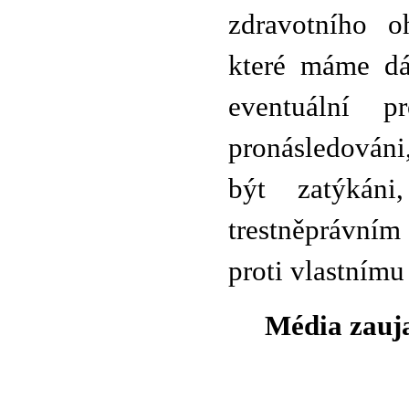
zdravotního o
které máme dá
eventuální p
pronásledován
být zatýkán
trestněprávním 
proti vlastnímu
Média zauja