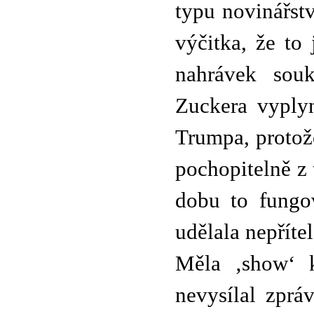
typu novinářstv
výčitka, že to
nahrávek souk
Zuckera vyply
Trumpa, protože
pochopitelně z 
dobu to fungo
udělala nepříte
Měla ‚show‘ 
nevysílal zprá