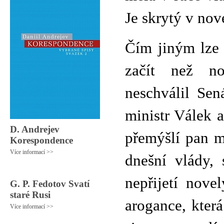
Je skrytý v no
Čím jiným lze 
začít než no
neschválil Sen
ministr Válek a
D. Andrejev
přemýšlí pan m
Korespondence
Více informací >>
dnešní vlády, 
nepřijetí nove
G. P. Fedotov Svatí
staré Rusi
arogance, kter
Více informací >>