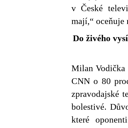
v České televi
mají,“ oceňuje 
Do živého vysíl
Milan Vodička 
CNN o 80 proce
zpravodajské t
bolestivé. Důvo
které oponent