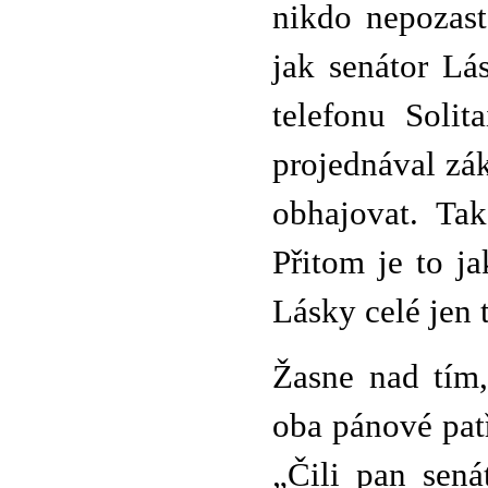
nikdo nepozast
jak senátor Lás
telefonu Solit
projednával zá
obhajovat. Tak
Přitom je to ja
Lásky celé jen 
Žasne nad tím,
oba pánové patř
„Čili pan sená