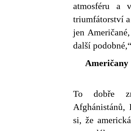
atmosféru a v
triumfátorství a
jen Američané,
další podobné,“
Američany č
To dobře zn
Afghánistánů, 
si, že americk