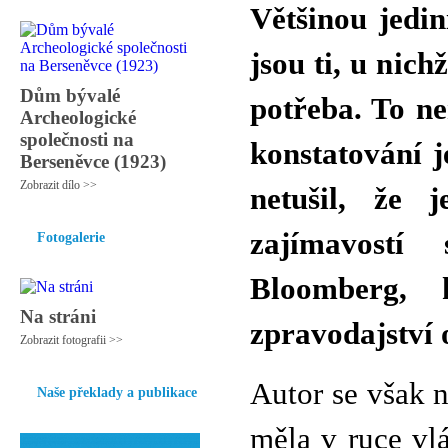
Většinou jedin
jsou ti, u nich
Dům bývalé
potřeba. To ne
Archeologické
společnosti na
konstatování 
Berseněvce (1923)
Zobrazit dílo >>
netušil, že 
zajímavostí
Fotogalerie
Bloomberg,
Na stráni
zpravodajství 
Zobrazit fotografii >>
Autor se však n
Naše překlady a publikace
měla v ruce vl