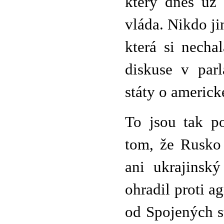
který dnes už 
vláda. Nikdo ji
která si necha
diskuse v par
státy o americ
To jsou tak po
tom, že Rusko 
ani ukrajinský
ohradil proti a
od Spojených s