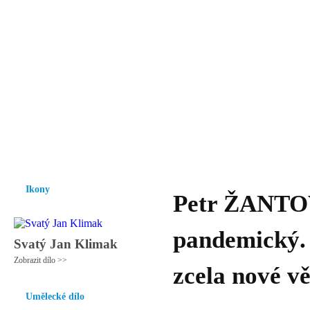
Vzrůst mravnosti a morálky je
nezbytnou podmínkou rozvoje
společnosti.
Úvod
Ikony
Hesychasmus
Umění
Knihovna
Hudba
Fot
Ikony
Petr ŽANTOV
pandemický. 
Svatý Jan Klimak
Zobrazit dílo >>
zcela nové 
Umělecké dílo