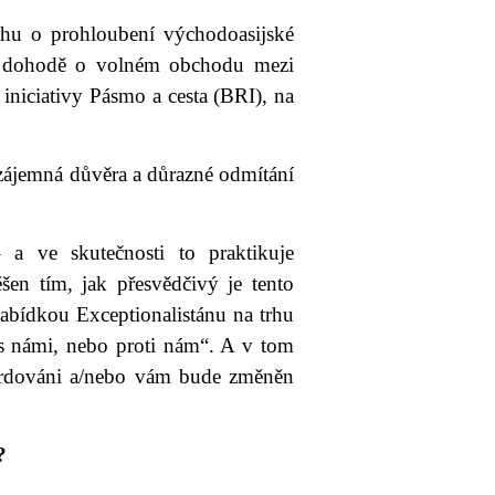
ahu o prohloubení východoasijské
 dohodě o volném obchodu mezi
niciativy Pásmo a cesta (BRI), na
 vzájemná důvěra a důrazné odmítání
a ve skutečnosti to praktikuje
šen tím, jak přesvědčivý je tento
nabídkou Exceptionalistánu na trhu
i s námi, nebo proti nám“. A v tom
ardováni a/nebo vám bude změněn
?