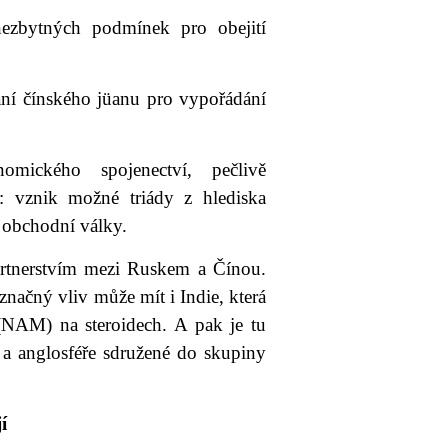
nezbytných podmínek pro obejití
ání čínského jüanu pro vypořádání
omického spojenectví, pečlivě
e: vznik možné triády z hlediska
 obchodní války.
artnerstvím mezi Ruskem a Čínou.
značný vliv může mít i Indie, která
(NAM) na steroidech. A pak je tu
 a anglosféře sdružené do skupiny
í