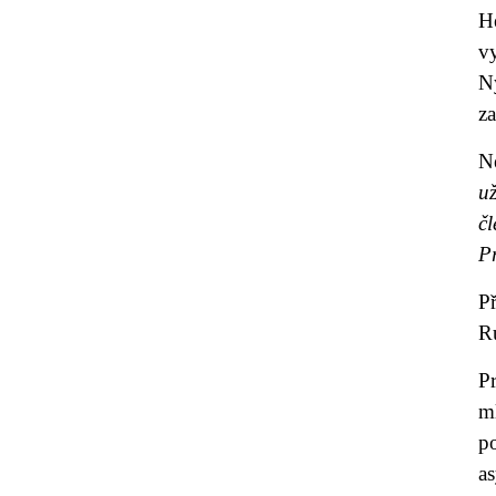
H
vy
Ny
z
Ne
u
čl
P
Př
Ru
P
ml
p
as