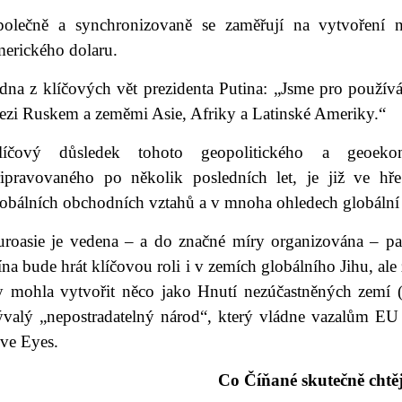
polečně a synchronizovaně se zaměřují na vytvoření 
merického dolaru.
edna z klíčových vět prezidenta Putina: „Jsme pro použív
ezi Ruskem a zeměmi Asie, Afriky a Latinské Ameriky.“
líčový důsledek tohoto geopolitického a geoekon
řipravovaného po několik posledních let, je již ve hř
lobálních obchodních vztahů a v mnoha ohledech globální
uroasie je vedena – a do značné míry organizována – p
na bude hrát klíčovou roli i v zemích globálního Jihu, ale 
y mohla vytvořit něco jako Hnutí nezúčastněných zemí 
ývalý „nepostradatelný národ“, který vládne vazalům EU
ive Eyes.
Co Číňané skutečně chtěj