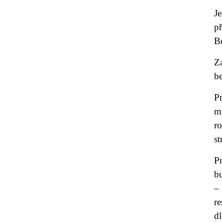
J
p
B
Z
b
P
m
r
st
P
b
–
r
dl