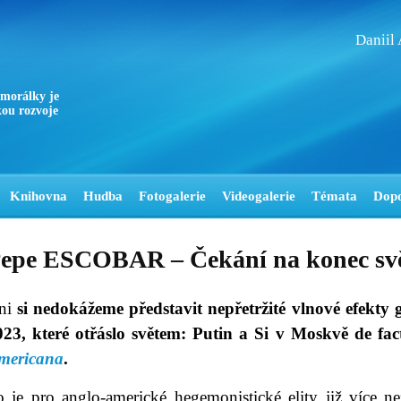
Daniil
 morálky je
ou rozvoje
Knihovna
Hudba
Fotogalerie
Videogalerie
Témata
Dop
epe ESCOBAR – Čekání na konec sv
ni
si nedokážeme představit nepřetržité vlnové efekty g
023, které otřáslo světem: Putin a Si v Moskvě de fac
mericana
.
o je pro anglo-americké hegemonistické elity již více n