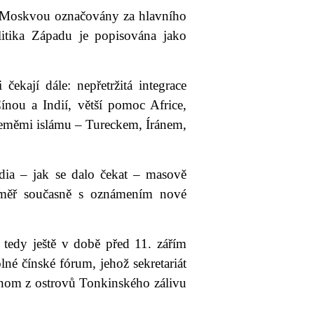
u Moskvou označovány za hlavního
litika Západu je popisována jako
čekají dále: nepřetržitá integrace
ínou a Indií, větší pomoc Africe,
zeměmi islámu – Tureckem, Íránem,
ia – jak se dalo čekat – masově
téměř současně s oznámením nové
tedy ještě v době před 11. zářím
né čínské fórum, jehož sekretariát
ednom z ostrovů Tonkinského zálivu