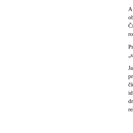
A
o
Č
r
Pr
„s
J
p
č
i
d
re