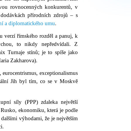
 dvou rovnocenných konkurentů, v
 dodávkách přírodních zdrojů – s
ní a diplomatického umu
.
u verzí římského rozděl a panuj, k
ýchou, to nikdy nepředvídali. Z
ix Turnaje stínů; je to spíše jako
aria Zakharova).
, eurocentrismus, exceptionalismus
bální Jih byl tím, co se v Moskvě
upní síly (PPP) zdaleka největší
Rusko, ekonomiku, která je podle
 dalšími výhodami, že je největším
i.