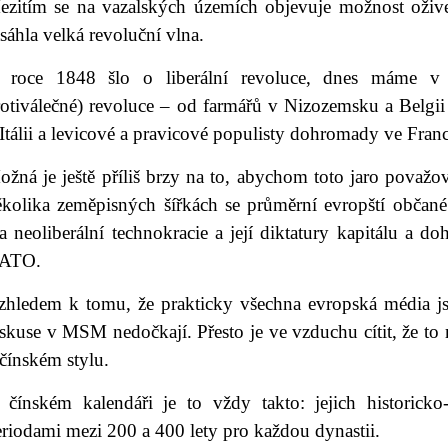
ezitím se na vazalských územích objevuje možnost oživ
sáhla velká revoluční vlna.
 roce 1848 šlo o liberální revoluce, dnes máme v po
rotiválečné) revoluce – od farmářů v Nizozemsku a Belgii
Itálii a levicové a pravicové populisty dohromady ve Franc
žná je ještě příliš brzy na to, abychom toto jaro považova
kolika zeměpisných šířkách se průměrní evropští občané c
a neoliberální technokracie a její diktatury kapitálu a 
ATO.
zhledem k tomu, že prakticky všechna evropská média jsou
skuse v MSM nedočkají. Přesto je ve vzduchu cítit, že to
čínském stylu.
 čínském kalendáři je to vždy takto: jejich historick
riodami mezi 200 a 400 lety pro každou dynastii.