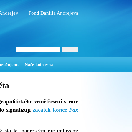
 Andrejev
Fond Daniila Andrejeva
oručujeme
Naše knihovna
ěta
eopolitického zemětřesení v roce
to signalizují
začátek konce
Pax
ež sto let naprostým protimluvem: