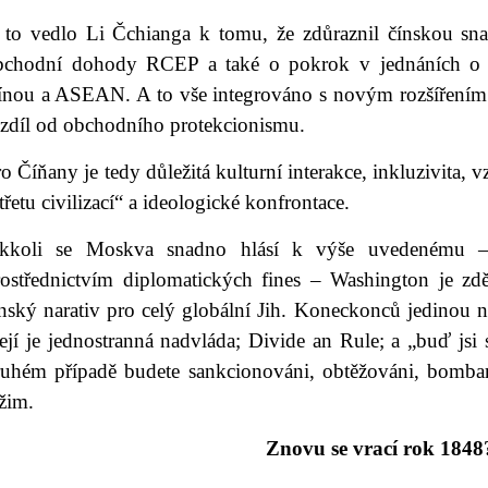
 to vedlo Li Čchianga k tomu, že zdůraznil čínskou sn
bchodní dohody RCEP a také o pokrok v jednáních o
ínou a ASEAN. A to vše integrováno s novým rozšířením i
ozdíl od obchodního protekcionismu.
o Číňany je tedy důležitá kulturní interakce, inkluzivita,
třetu civilizací“ a ideologické konfrontace.
akkoli se Moskva snadno hlásí k výše uvedenému – 
rostřednictvím diplomatických fines – Washington je zdě
ínský narativ pro celý globální Jih. Koneckonců jedinou 
dejí je jednostranná nadvláda; Divide an Rule; a „buď js
ruhém případě budete sankcionováni, obtěžováni, bomb
žim.
Znovu se vrací rok 1848