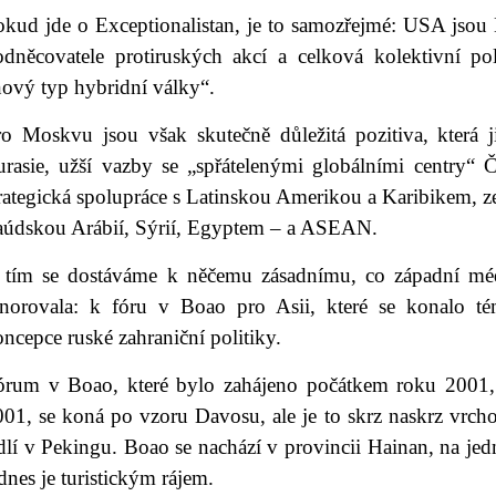
okud jde o Exceptionalistan, je to samozřejmé: USA jso
odněcovatele protiruských akcí a celková kolektivní po
nový typ hybridní války“.
o Moskvu jsou však skutečně důležitá pozitiva, která ji 
urasie, užší vazby se „spřátelenými globálními centry“ Č
trategická spolupráce s Latinskou Amerikou a Karibikem, 
aúdskou Arábií, Sýrií, Egyptem – a ASEAN.
 tím se dostáváme k něčemu zásadnímu, co západní méd
gnorovala: k fóru v Boao pro Asii, které se konalo 
ncepce ruské zahraniční politiky.
órum v Boao, které bylo zahájeno počátkem roku 2001, 
01, se koná po vzoru Davosu, ale je to skrz naskrz vrchol
ídlí v Pekingu. Boao se nachází v provincii Hainan, na j
dnes je turistickým rájem.