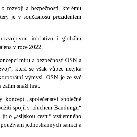
 o rozvoji a bezpečnosti, kterému
erý je v současnosti prezidentem
zvojovou iniciativu i globální
ájena v roce 2022.
 koncepcí míru a bezpečnosti OSN a
oj“, která se však vůbec netýká
rkorporátní výmysl. OSN je ze své
zatím snaží hrát.
ý koncept „společenství společné
soužití spojil s „duchem Bandungu“
jít o „asijskou cestu“ vzájemného
používání jednostranných sankcí a