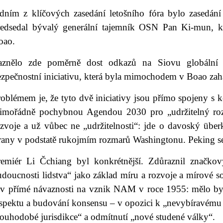
edním z klíčových zasedání letošního fóra bylo zasedání
ředsedal bývalý generální tajemník OSN Pan Ki-mun, kt
oao.
aznělo zde poměrně dost odkazů na Siovu globální ro
ezpečnostní iniciativu, která byla mimochodem v Boao zah
roblémem je, že tyto dvě iniciativy jsou přímo spojeny s
imořádně pochybnou Agendou 2030 pro „udržitelný rozv
ozvoje a už vůbec ne „udržitelnosti“: jde o davoský übe
rany v podstatě rukojmím rozmarů Washingtonu. Peking se 
remiér Li Čchiang byl konkrétnější. Zdůraznil značkov
udoucnosti lidstva“ jako základ míru a rozvoje a mírové 
 v přímé návaznosti na vznik NAM v roce 1955: mělo by 
espektu a budování konsensu – v opozici k „nevybíravému 
ouhodobé jurisdikce“ a odmítnutí „nové studené války“.