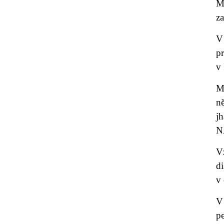
M
za
V
p
v 
Mo
ně
jh
N
V
di
v 
V
pe