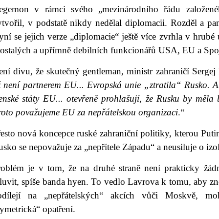
egemon v rámci svého „mezinárodního řádu založenéh
tvořil, v podstatě nikdy nedělal diplomacii. Rozděl a pan
ní se jejich verze „diplomacie“ ještě více zvrhla v hrubé 
aostalých a upřímně debilních funkcionářů USA, EU a Spoj
ní divu, že skutečný gentleman, ministr zahraničí Sergej 
ž není partnerem EU... Evropská unie „ztratila“ Rusko. A
enské státy EU... otevřeně prohlašují, že Rusku by měla 
roto považujeme EU za nepřátelskou organizaci
.“
esto nová koncepce ruské zahraniční politiky, kterou Puti
sko se nepovažuje za „nepřítele Západu“ a neusiluje o izol
roblém je v tom, že na druhé straně není prakticky žád
uvit, spíše banda hyen. To vedlo Lavrova k tomu, aby zno
odílejí na „nepřátelských“ akcích vůči Moskvě, mo
ymetrická“ opatření.