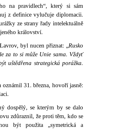
o na pravidlech“, který si sám
uj z definice vylučuje diplomacii.
urážky ze strany řady intelektuálně
eného království.
Lavrov, byl nucen přiznat: „
Rusko
le za to si může Unie sama. Vždyť
být uštědřena strategická porážka.
n oznámil 31. března, hovoří jasně:
aci.
ný dospělý, se kterým by se dalo
vu zdůraznil, že proti těm, kdo se
hou být použita „symetrická a