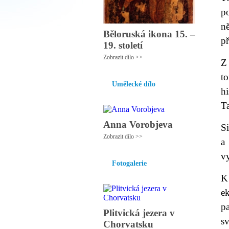
p
n
Běloruská ikona 15. –
p
19. století
Zobrazit dílo >>
Z 
t
Umělecké dílo
hi
Ta
Anna Vorobjeva
S
Zobrazit dílo >>
a
vy
Fotogalerie
K
e
pa
Plitvická jezera v
sv
Chorvatsku