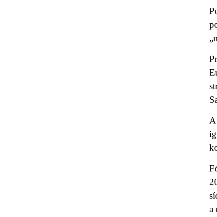
P
p
„
Pr
E
s
S
A
i
ko
F
20
s
a 