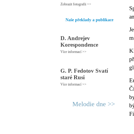
Zobrazit fotografii >>
S
a
Naše překlady a publikace
J
m
D. Andrejev
Korespondence
K
Více informací >>
p
g
G. P. Fedotov Svatí
staré Rusi
E
Více informací >>
Čí
b
Melodie dne >>
b
F