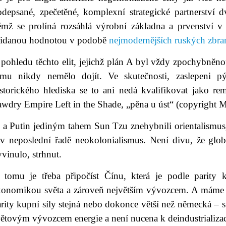
odepsané, zpečetěné, komplexní strategické partnerství
ěmž se prolíná rozsáhlá výrobní základna a prvenství v
řidanou hodnotou v podobě
nejmodernějších ruských zbra
pohledu těchto elit, jejichž plán A byl vždy zpochybněno
omu nikdy nemělo dojít. Ve skutečnosti, zaslepeni p
storického hlediska se to ani nedá kvalifikovat jako rem
wdry Empire Left in the Shade, „pěna u úst“ (copyright M
i a Putin jediným tahem Sun Tzu znehybnili orientalismus
 v neposlední řadě neokolonialismus. Není divu, že glo
vinulo, strhnut.
 tomu je třeba připočíst Čínu, která je podle parity k
konomikou světa a zároveň největším vývozcem. A máme 
rity kupní síly stejná nebo dokonce větší než německá – s
ětovým vývozcem energie a není nucena k deindustrializac