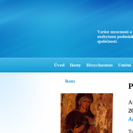
Vzrůst mravnosti a
nezbytnou podmínk
společnosti.
Úvod
Ikony
Hesychasmus
Umění
Ikony
P
A
2
A
T