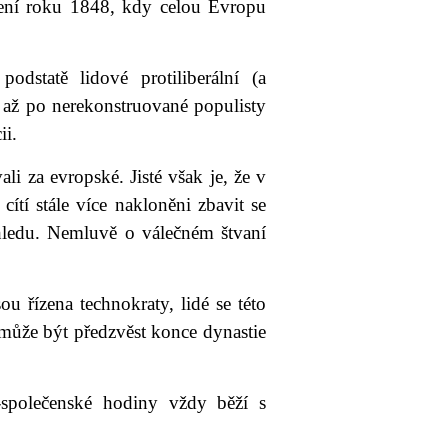
ení roku 1848, kdy celou Evropu
dstatě lidové protiliberální (a
 až po nerekonstruované populisty
ii.
li za evropské. Jisté však je, že v
ítí stále více nakloněni zbavit se
dohledu. Nemluvě o válečném štvaní
 řízena technokraty, lidé se této
 může být předzvěst konce dynastie
o-společenské hodiny vždy běží s