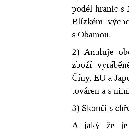
podél hranic s
Blízkém výcho
s Obamou.
2) Anuluje ob
zboží vyrábě
Číny, EU a Japo
továren a s nim
3) Skončí s ch
A jaký že je 