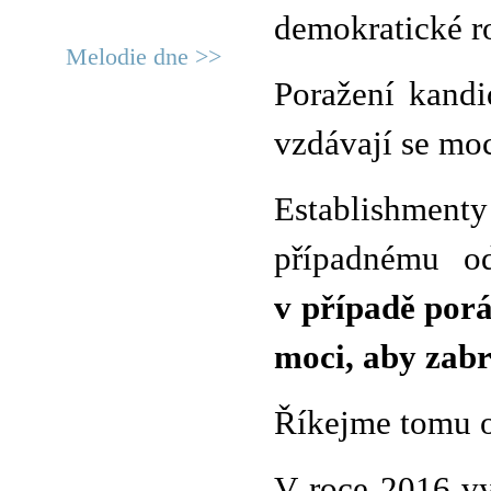
demokratické r
Melodie dne >>
Poražení kandi
vzdávají se moc
Establishment
případnému o
v případě porá
moci, aby zabr
Říkejme tomu 
V roce 2016 vy