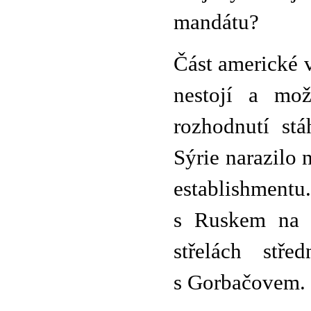
mandátu?
Část americké 
nestojí a mo
rozhodnutí st
Sýrie narazilo
establishment
s Ruskem na B
střelách stře
s Gorbačovem.