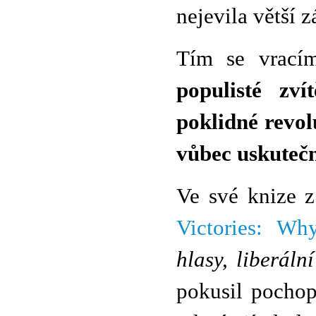
nejevila větší 
Tím se vrací
populisté zví
poklidné revol
vůbec uskuteč
Ve své knize 
Victories: Wh
hlasy, liberáln
pokusil pochopi