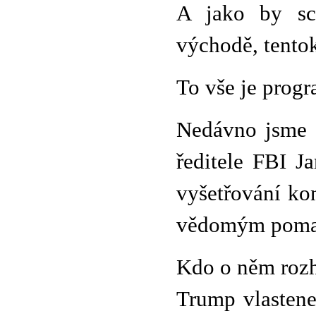
A jako by sc
východě, tentok
To vše je prog
Nedávno jsme s
ředitele FBI J
vyšetřování kon
vědomým pomah
Kdo o něm rozho
Trump vlastene