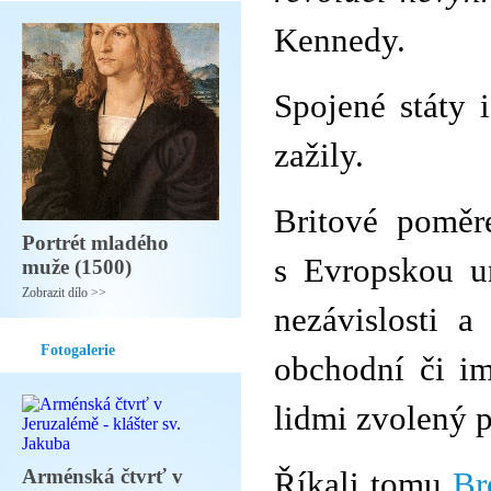
Kennedy.
Spojené státy 
zažily.
Britové poměr
Portrét mladého
s Evropskou un
muže (1500)
Zobrazit dílo >>
nezávislosti 
Fotogalerie
obchodní či im
lidmi zvolený p
Arménská čtvrť v
Říkali tomu
Br