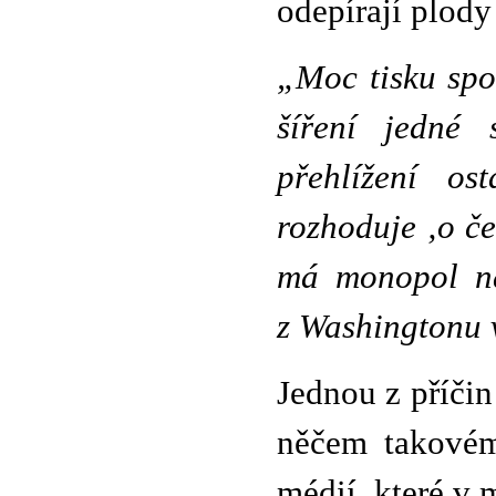
odepírají plody 
„Moc tisku spo
šíření jedné 
přehlížení os
rozhoduje ‚o če
má monopol na
z Washingtonu 
Jednou z příčin
něčem takovém 
médií, které v m