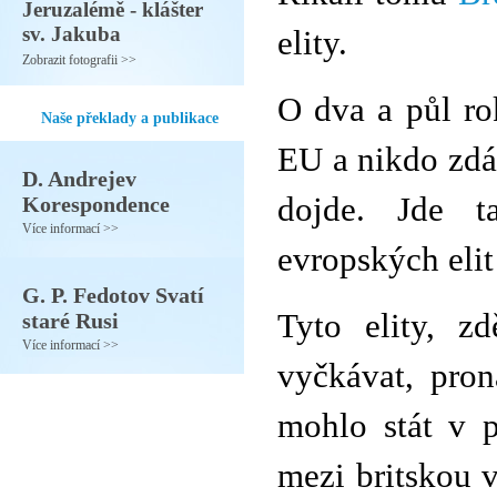
Jeruzalémě - klášter
sv. Jakuba
elity.
Zobrazit fotografii >>
O dva a půl rok
Naše překlady a publikace
EU a nikdo zdá
D. Andrejev
dojde. Jde t
Korespondence
Více informací >>
evropských elit
G. P. Fedotov Svatí
Tyto elity, z
staré Rusi
Více informací >>
vyčkávat, pron
mohlo stát v p
mezi britskou v