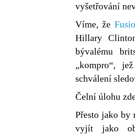
vyšetřování ne
Víme, že
Fusi
Hillary Clinto
bývalému bri
„kompro“, jež
schválení sled
Čelní úlohu zde
Přesto jako by
vyjít jako ob