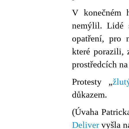
V konečném h
nemýlil. Lidé
opatření, pro 
které porazili
prostředcích n
Protesty „
žlut
důkazem.
(Úvaha Patrick
Deliver
vyšla n