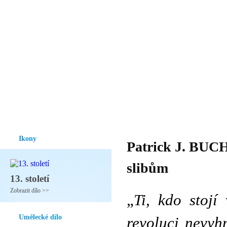
Vzrůst mravnosti a morálky je
nezbytnou podmínkou rozvoje
společnosti.
Úvod
Ikony
Hesychasmus
Umění
Knihovna
Hudba
Fot
Ikony
Patrick J. BUC
slibům
13. století
Zobrazit dílo >>
„
Ti, kdo stojí
Umělecké dílo
revoluci nevyh