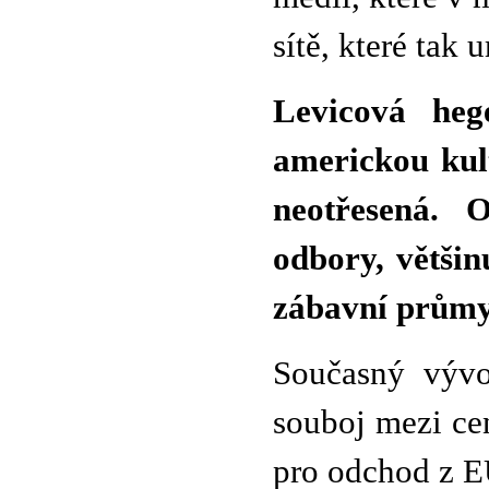
sítě, které tak
Levicová heg
americkou kult
neotřesená. O
odbory, většin
zábavní průmysl
Současný vývo
souboj mezi cen
pro odchod z EU