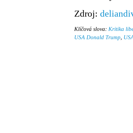
Zdroj:
deliandi
Klíčová slova:
Kritika li
USA Donald Trump
,
US
© 2011 Rodon.CZ
Hlavní stránka
|
Knihovna
|
Uměn
Všechna práva vyhrazena
Podmínky užití
|
Mapa stránek
|
Kont