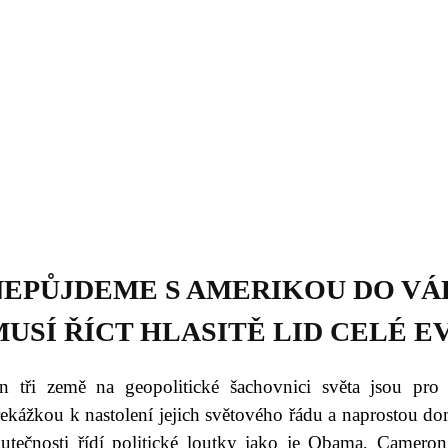
Daniil
 morálky je
ou rozvoje
Knihovna
Hudba
Fotogalerie
Videogalerie
Témata
Dop
NEPŮJDEME S AMERIKOU DO VÁ
USÍ ŘÍCT HLASITĚ LID CELÉ EV
en tři země na geopolitické šachovnici světa jsou pro
ekážkou k nastolení jejich světového řádu a naprostou dom
kutečnosti řídí politické loutky jako je Obama, Camero