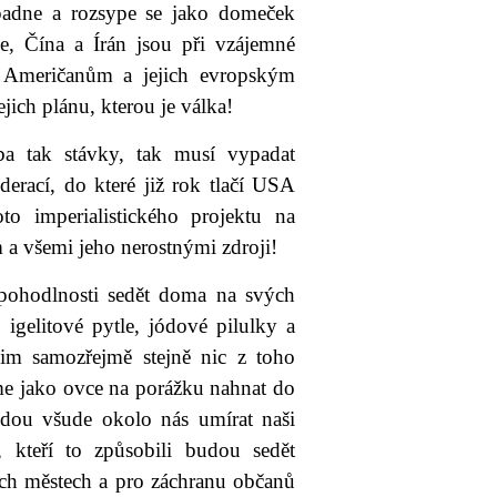
padne a rozsype se jako domeček
e, Čína a Írán jsou při vzájemné
t Američanům a jejich evropským
ich plánu, kterou je válka!
ba tak stávky, tak musí vypadat
erací, do které již rok tlačí USA
o imperialistického projektu na
m a všemi jeho nerostnými zdroji!
 pohodlnosti sedět doma na svých
igelitové pytle, jódové pilulky a
im samozřejmě stejně nic z toho
me jako ovce na porážku nahnat do
dou všude okolo nás umírat naši
i, kteří to způsobili budou sedět
ch městech a pro záchranu občanů