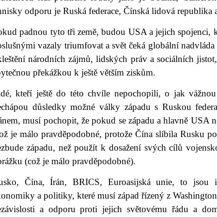
nisky odporu je Ruská federace, Čínská lidová republika a
kud padnou tyto tři země, budou USA a jejich spojenci, kte
slušnými vazaly triumfovat a svět čeká globální nadvláda
leštění národních zájmů, lidských práv a sociálních jistot,
bytečnou překážkou k ještě větším ziskům.
idé, kteří ještě do této chvíle nepochopili, o jak vážno
echápou důsledky možné války západu s Ruskou federa
ránem, musí pochopit, že pokud se západu a hlavně USA 
což je málo pravděpodobné, protože Čína slíbila Rusku po
ezbude západu, než použít k dosažení svých cílů vojensko
orážku (což je málo pravděpodobné).
usko, Čína, Írán, BRICS, Euroasijská unie, to jsou 
onomiky a politiky, které musí západ řízený z Washington
ezávislosti a odporu proti jejich světovému řádu a do