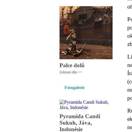
oh
Po
po
ok
z
L
n
Palce dolů
Zobrazit dílo >>
Í
(
Fotogalerie
n
p
R
Pyramida Candi
ek
Sukuh, Jáva,
n
Indonésie