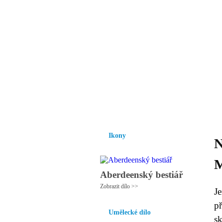
Vzrůst mravnosti a
nezbytnou podmínk
společnosti.
Úvod
Ikony
Hesychasmus
Umění
Ikony
M
Aberdeenský bestiář
Zobrazit dílo >>
J
př
Umělecké dílo
s