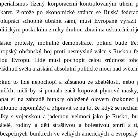
mperialismus řízený korporacemi kontrolovaným trhem 
 karet. Protože po ekonomické stránce se Ruská federac
polupráci schopné ubránit sami, musí Evropané vyrazi
litickým poskokům z ruky druhou zbraň na uskutečnění jej
lasité protesty, mohutné demonstrace, pokud bude tře
vropský občanský boj proti nesmyslné válce s Ruskou fed
elou Evropu. Lidé musí pochopit celou zrůdnost tohot
ládnutí světa a získání absolutní politické moci nad světe
okud to lidé nepochopí a zůstanou ze zbabělosti, nebo
aučích, měli by si pomalu začít kupovat plynové masky, 
opat si na zahradě bunkry obložené olovem (nakonec j
adlouho nepomůže) a připravit se na to, že když se nechá
álky s vojenskou a jadernou velmocí jako je Rusko, bu
řátelé, rodiny a děti strašlivou a bolestivou smrtí a t
 bezpečných bunkrech ve velkých amerických a evropský