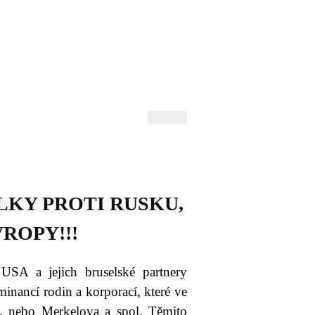
 Andrejev
Fond Daniila Andrejeva
oručujeme
Naše knihovna
LKY PROTI RUSKU,
ROPY!!!
 USA a jejich bruselské partnery
inancí rodin a korporací, které ve
n, nebo Merkelova a spol. Těmito