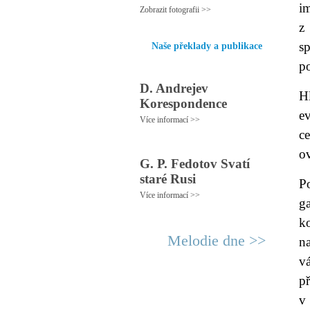
i
Zobrazit fotografii >>
z
s
Naše překlady a publikace
po
D. Andrejev
H
Korespondence
e
Více informací >>
c
ov
G. P. Fedotov Svatí
staré Rusi
P
Více informací >>
g
k
Melodie dne >>
n
v
p
v