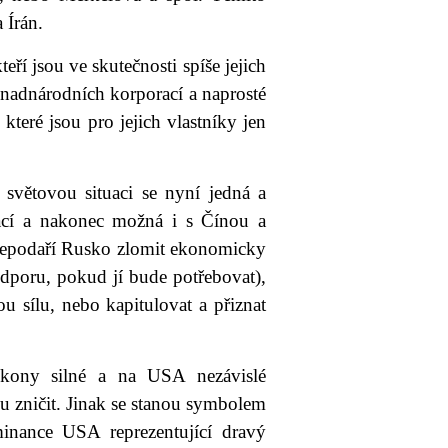
 Írán.
ří jsou ve skutečnosti spíše jejich
 nadnárodních korporací a naprosté
 které jsou pro jejich vlastníky jen
u světovou situaci se nyní jedná a
cí a nakonec možná i s Čínou a
nepodaří Rusko zlomit ekonomicky
dporu, pokud jí bude potřebovat),
u sílu, nebo kapitulovat a přiznat
ikony silné a na USA nezávislé
u zničit. Jinak se stanou symbolem
minance USA reprezentující dravý