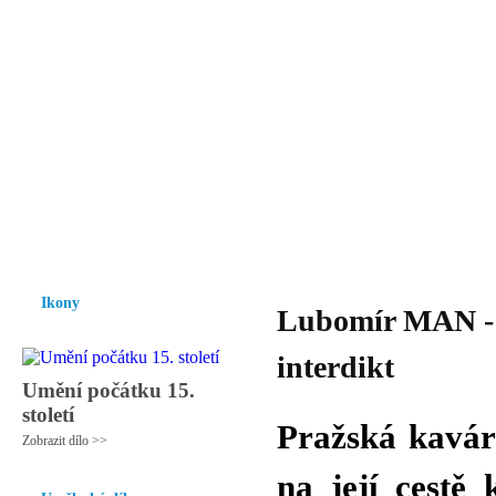
Vzrůst mravnosti a morálky je
nezbytnou podmínkou rozvoje
společnosti.
Úvod
Ikony
Hesychasmus
Umění
Knihovna
Hudba
Fot
Ikony
Lubomír MAN - P
interdikt
Umění počátku 15.
století
Pražská kavár
Zobrazit dílo >>
na její cestě