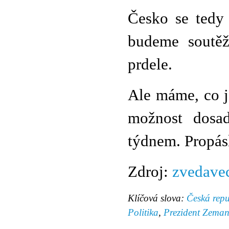
Česko se tedy
budeme soutěž
prdele.
Ale máme, co js
možnost dosad
týdnem. Propásl
Zdroj:
zvedave
Klíčová slova:
Česká repu
Politika
,
Prezident Zema