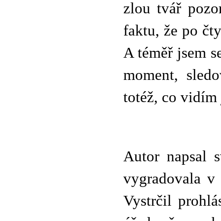
zlou tvář pozo
faktu, že po čt
A téměř jsem se
moment, sledo
totéž, co vidím 
Autor napsal s
vygradovala v 
Vystrčil prohl