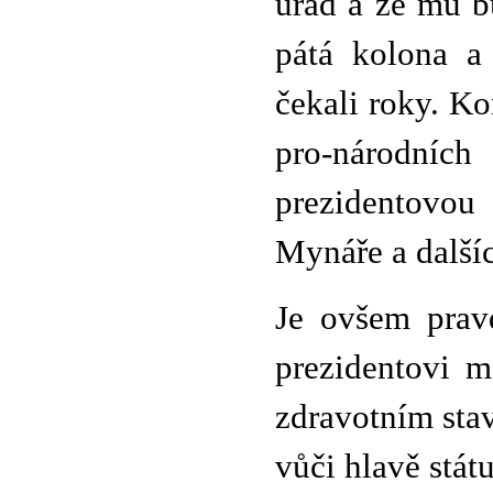
úřad a že mu b
pátá kolona a 
čekali roky. K
pro-národních
prezidentovou
Mynáře a dalšíc
Je ovšem pravd
prezidentovi m
zdravotním stav
vůči hlavě stát