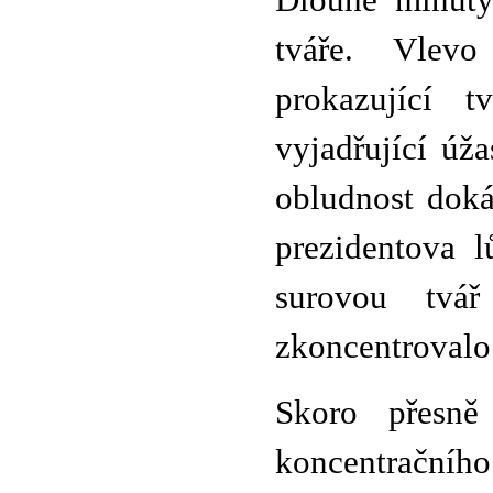
Dlouhé minuty
tváře. Vlev
prokazující 
vyjadřující úž
obludnost doká
prezidentova l
surovou tvá
zkoncentrovalo 
Skoro přesně 
koncentračního