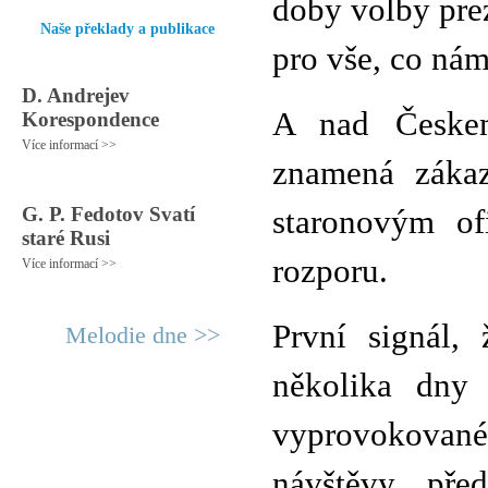
doby volby pre
Naše překlady a publikace
pro vše, co nám
D. Andrejev
A nad Českem
Korespondence
Více informací >>
znamená zákaz
G. P. Fedotov Svatí
staronovým of
staré Rusi
rozporu.
Více informací >>
První signál,
Melodie dne >>
několika dny 
vyprovokované
návštěvy př