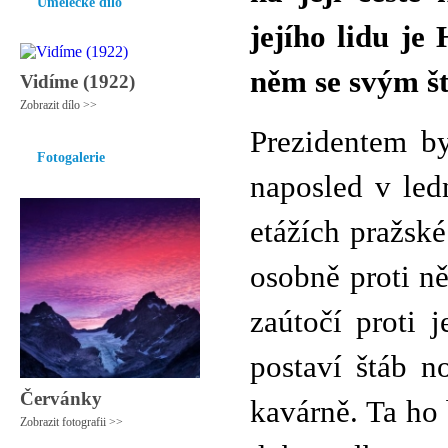
Umělecké dílo
jejího lidu je
něm se svým št
Vidíme (1922)
Zobrazit dílo >>
Prezidentem b
Fotogalerie
naposled v led
etážích pražsk
osobně proti ně
zaútočí proti 
postaví štáb n
Červánky
kavárně. Ta ho 
Zobrazit fotografii >>