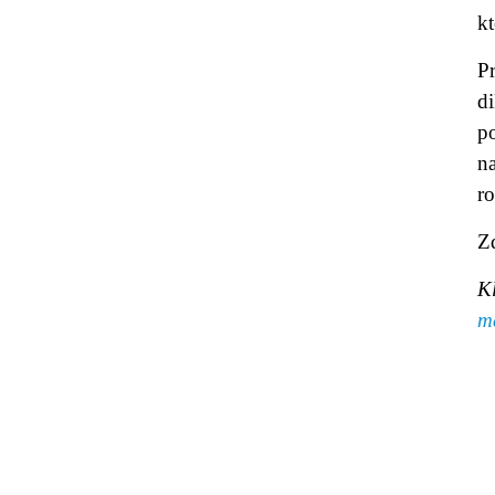
k
Pr
d
po
na
ro
Zd
K
m
© 2011 Rodon.CZ
Hl
Všechna práva vyhrazena
Pod