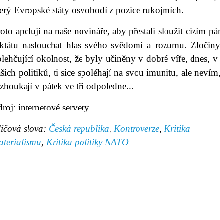
terý Evropské státy osvobodí z pozice rukojmích.
oto apeluji na naše novináře, aby přestali sloužit cizím p
iktátu naslouchat hlas svého svědomí a rozumu. Zločiny
lehčující okolnost, že byly učiněny v dobré víře, dnes, v 
šich politiků, ti sice spoléhají na svou imunitu, ale nevím
zhoukají v pátek ve tři odpoledne...
roj: internetové servery
líčová slova:
Česká republika
,
Kontroverze
,
Kritika
aterialismu
,
Kritika politiky NATO
avní stránka
|
Knihovna
|
Umění
|
Hudba
|
Fotogalerie
mínky užití
|
Mapa stránek
|
Kontakt