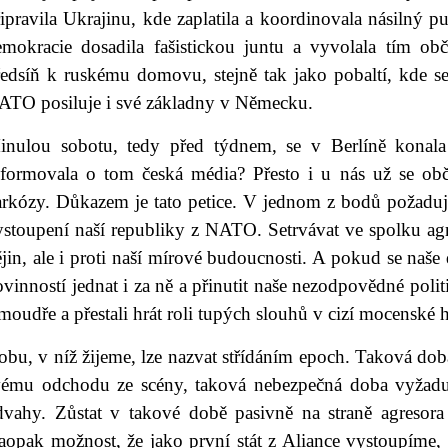
ipravila Ukrajinu, kde zaplatila a koordinovala násilný p
emokracie dosadila fašistickou juntu a vyvolala tím ob
ředsíň k ruskému domovu, stejně tak jako pobaltí, kde se
ATO posiluje i své základny v Německu.
inulou sobotu, tedy před týdnem, se v Berlíně konal
nformovala o tom česká média? Přesto i u nás už se obč
arkózy. Důkazem je tato petice. V jednom z bodů požaduje
ystoupení naší republiky z NATO. Setrvávat ve spolku agr
jin, ale i proti naší mírové budoucnosti. A pokud se naše 
vinností jednat i za ně a přinutit naše nezodpovědné politi
moudře a přestali hrát roli tupých slouhů v cizí mocenské h
obu, v níž žijeme, lze nazvat střídáním epoch. Taková do
vému odchodu ze scény, taková nebezpečná doba vyžad
dvahy. Zůstat v takové době pasivně na straně agresora j
aopak možnost, že jako první stát z Aliance vystoupíme,