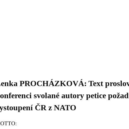
Daniil
 morálky je
ou rozvoje
Knihovna
Hudba
Fotogalerie
Videogalerie
Témata
Dop
enka PROCHÁZKOVÁ: Text proslovu
onferenci svolané autory petice požad
ystoupení ČR z NATO
OTTO: