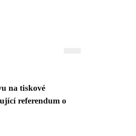
 Andrejev
Fond Daniila Andrejeva
oručujeme
Naše knihovna
 na tiskové
ující referendum o