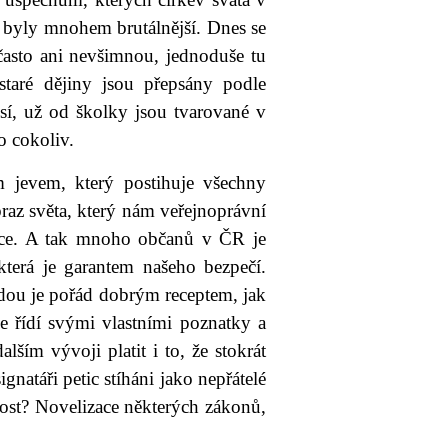
y byly mnohem brutálnější. Dnes se
 často ani nevšimnou, jednoduše tu
staré dějiny jsou přepsány podle
í, už od školky jsou tvarované v
ro cokoliv.
 jevem, který postihuje všechny
raz světa, který nám veřejnoprávní
rice. A tak mnoho občanů v ČR je
terá je garantem našeho bezpečí.
vdou je pořád dobrým receptem, jak
 se řídí svými vlastními poznatky a
m vývoji platit i to, že stokrát
natáři petic stíháni jako nepřátelé
ost? Novelizace některých zákonů,