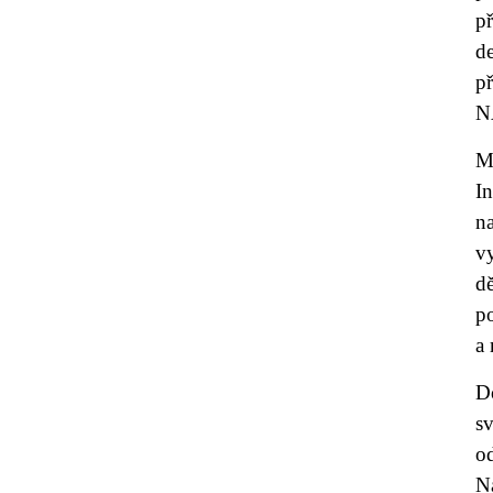
př
d
p
N
M
I
n
v
dě
po
a 
D
s
o
N