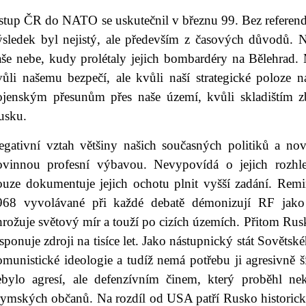
stup ČR do NATO se uskutečnil v březnu 99. Bez referend
ýsledek byl nejistý, ale především z časových důvodů.
aše nebe, kudy prolétaly jejich bombardéry na Bělehrad. 
vůli našemu bezpečí, ale kvůli naší strategické poloze
ojenským přesunům přes naše území, kvůli skladištím zb
usku.
egativní vztah většiny našich současných politiků a novi
ovinnou profesní výbavou. Nevypovídá o jejich rozhle
ouze dokumentuje jejich ochotu plnit vyšší zadání. Rem
968 vyvolávané při každé debatě démonizují RF jako n
rožuje světový mír a touží po cizích územích. Přitom Rusk
sponuje zdroji na tisíce let. Jako nástupnický stát Sověts
omunistické ideologie a tudíž nemá potřebu ji agresivně 
ebylo agresí, ale defenzívním činem, který proběhl ne
rymských občanů. Na rozdíl od USA patří Rusko historicky