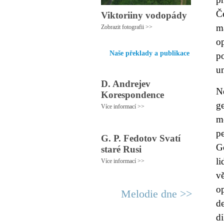
Če
Viktoriiny vodopády
m
Zobrazit fotografii >>
o
Naše překlady a publikace
p
un
D. Andrejev
N
Korespondence
ge
Více informací >>
m
p
G. P. Fedotov Svatí
Go
staré Rusi
li
Více informací >>
v
op
Melodie dne >>
d
d