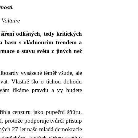
vnosti.
ire
šíření odlišných, tedy kritických
ela basu s vládnoucím trendem a
rmace o stavu světa z jiných než
lboardy vysázené téměř všude, ale
ovat. Vlastně šlo o tichou dohodu
 vám říkáme pravdu a vy budete
řihla cenzuru jako pupeční šňůru,
, protože podporuje tvůrčí přístup
uhých 27 let naše mladá demokracie
 úspěchům, kterých církev svatá v