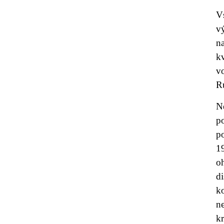
V
v
n
k
v
R
N
p
p
1
oh
di
k
n
k