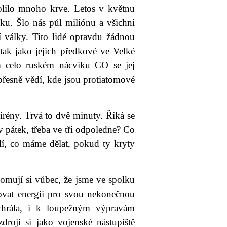
rolilo mnoho krve. Letos v květnu
ku. Šlo nás půl miliónu a všichni
í války. Tito lidé opravdu žádnou
 tak jako jejich předkové ve Velké
ém celo ruském nácviku CO se jej
přesně vědí, kde jsou protiatomové
irény. Trvá to dvě minuty. Říká se
 pátek, třeba ve tři odpoledne? Co
í, co máme dělat, pokud ty kryty
ědomují si vůbec, že jsme ve spolku
ovat energii pro svou nekonečnou
yhrála, i k loupežným výpravám
droji si jako vojenské nástupiště