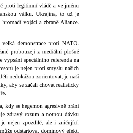
uč proti legitimní vládě a ve jménu
čanskou válku. Ukrajina, to už je
 hromadí vojáci a zbraně Aliance.
a velká demonstrace proti NATO.
ané probouzejí z mediální plošné
 vypsání speciálního referenda na
esorů je nejen proti smyslu našich
děti nedokážou zorientovat, je naší
ky, aby se začali chovat realisticky
ře.
ba, kdy se hegemon agresivně brání
uje zdravý rozum a notnou dávku
e nejen zpozdilé, ale i zničující.
 může odstartovat dominový efekt,