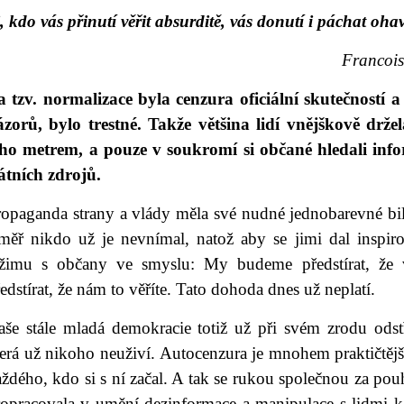
, kdo vás přinutí věřit absurditě, vás donutí i páchat oha
Francois Volta
a tzv. normalizace byla cenzura oficiální skutečností a 
ázorů, bylo trestné. Takže většina lidí vnějškově drž
eho metrem, a pouze v soukromí si občané hledali info
tátních zdrojů.
ropaganda strany a vlády měla své nudné jednobarevné bil
éměř nikdo už je nevnímal, natož aby se jimi dal inspir
ežimu s občany ve smyslu: My budeme předstírat, že
edstírat, že nám to věříte. Tato dohoda dnes už neplatí.
aše stále mladá demokracie totiž už při svém zrodu odst
erá už nikoho neuživí. Autocenzura je mnohem praktičtější
ždého, kdo si s ní začal. A tak se rukou společnou za po
ropracovala v umění dezinformace a manipulace s lidmi k