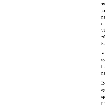
s
j
n
da
v
zú
k
V 
to
b
n
Ře
a
s
p