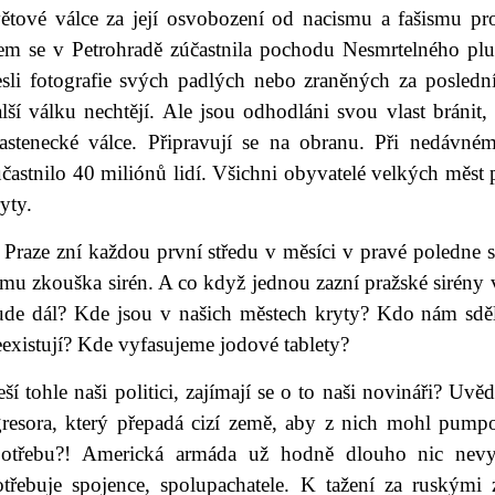
větové válce za její osvobození od nacismu a fašismu p
sem se v Petrohradě zúčastnila pochodu Nesmrtelného plu
esli fotografie svých padlých nebo zraněných za posledn
lší válku nechtějí. Ale jsou odhodláni svou vlast bránit,
lastenecké válce. Připravují se na obranu. Při nedávn
častnilo 40 miliónů lidí. Všichni obyvatelé velkých měst 
ryty.
Praze zní každou první středu v měsíci v pravé poledne s
mu zkouška sirén. A co když jednou zazní pražské sirény v
ude dál? Kde jsou v našich městech kryty? Kdo nám sděl
eexistují? Kde vyfasujeme jodové tablety?
ší tohle naši politici, zajímají se o to naši novináři? Uv
gresora, který přepadá cizí země, aby z nich mohl pump
potřebu?! Americká armáda už hodně dlouho nic nev
otřebuje spojence, spolupachatele. K tažení za ruskými z