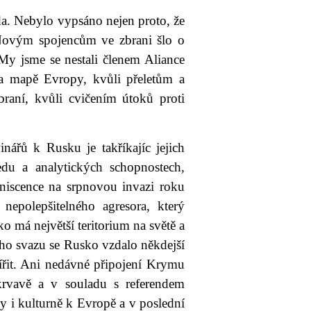
a. Nebylo vypsáno nejen proto, že
 Novým spojencům ve zbrani šlo o
My jsme se nestali členem Aliance
 na mapě Evropy, kvůli přeletům a
raní, kvůli cvičením útoků proti
nářů k Rusku je takříkajíc jejich
du a analytických schopnostech,
iniscence na srpnovou invazi roku
epolepšitelného agresora, který
o má největší teritorium na světě a
kého svazu se Rusko vzdalo někdejší
šířit. Ani nedávné připojení Krymu
krvavě a v souladu s referendem
 i kulturně k Evropě a v poslední