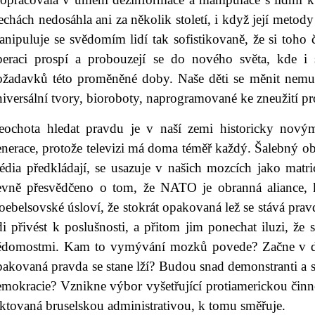
chách nedosáhla ani za několik století, i když její metod
anipuluje se svědomím lidí tak sofistikovaně, že si toho
peraci prospí a probouzejí se do nového světa, kde i 
ožadavků této proměněné doby. Naše děti se měnit nemus
iversální tvory, bioroboty, naprogramované ke zneužití p
eochota hledat pravdu je v naší zemi historicky novým
nerace, protože televizi má doma téměř každý. Šalebný ob
édia předkládají, se usazuje v našich mozcích jako mat
evně přesvědčeno o tom, že NATO je obranná aliance, k
ebelsovské úsloví, že stokrát opakovaná lež se stává pra
di přivést k poslušnosti, a přitom jim ponechat iluzi, že
ědomostmi. Kam to vymývání mozků povede? Začne v další
akovaná pravda se stane lží? Budou snad demonstranti a sig
emokracie? Vznikne výbor vyšetřující protiamerickou činn
iktovaná bruselskou administrativou, k tomu směřuje.