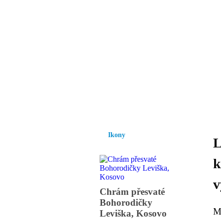
Vzrůst mravnosti a
nezbytnou podmínk
společnosti.
Úvod
Ikony
Hesychasmus
Umění
Ikony
L
k
v
Chrám přesvaté
Bohorodičky
M
Leviška, Kosovo