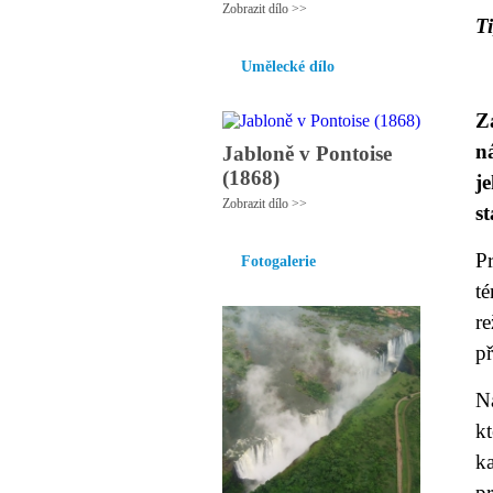
Zobrazit dílo >>
Ti
Umělecké dílo
Z
n
Jabloně v Pontoise
(1868)
j
Zobrazit dílo >>
s
P
Fotogalerie
t
r
př
N
kt
ka
p