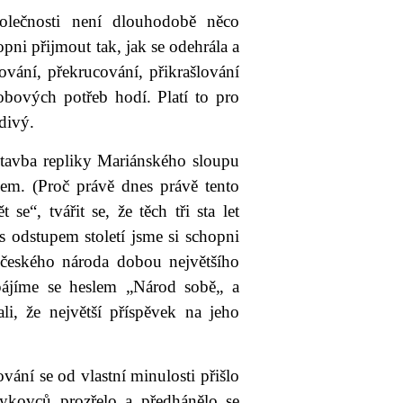
polečnosti není dlouhodobě něco
ni přijmout tak, jak se odehrála a
vání, překrucování, přikrašlování
obových potřeb hodí. Platí to pro
divý.
stavba repliky Mariánského sloupu
m. (Proč právě dnes právě tento
e“, tvářit se, že těch tři sta let
 odstupem století jsme si schopni
h českého národa dobou největšího
ájíme se heslem „Národ sobě„ a
i, že největší příspěvek na jeho
ání se od vlastní minulosti přišlo
rykovců prozřelo a předhánělo se