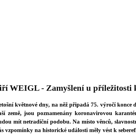
Daniil
 morálky je
ou rozvoje
Knihovna
Hudba
Fotogalerie
Videogalerie
Témata
Dop
iří WEIGL - Zamyšlení u příležitosti
etošní květnové dny, na něž připadá 75. výročí konce 
aší země, jsou poznamenány koronavirovou karanté
udou mít netradiční podobu. Na místo věnců, slavnost
ás vzpomínky na historické události měly vést k seberefl