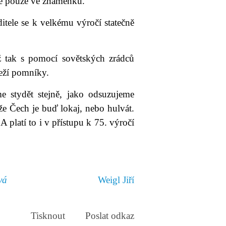
 je pouze ve znaménku.
itele se k velkému výročí statečně
ž tak s pomocí sovětských zrádců
eží pomníky.
me stydět stejně, jako odsuzujeme
že Čech je buď lokaj, nebo hulvát.
 platí to i v přístupu k 75. výročí
vá
Weigl Jiří
Tisknout
Poslat odkaz