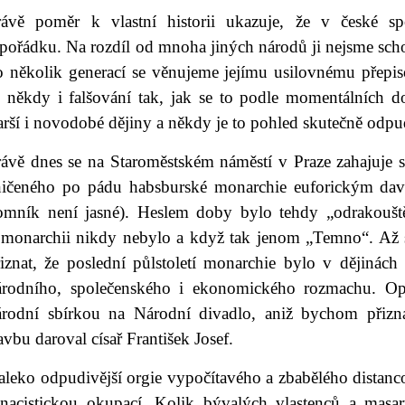
rávě poměr k vlastní historii ukazuje, že v české s
pořádku. Na rozdíl od mnoha jiných národů ji nejsme schop
o několik generací se věnujeme jejímu usilovnému přepiso
ž někdy i falšování tak, jak se to podle momentálních d
arší i novodobé dějiny a někdy je to pohled skutečně odpu
rávě dnes se na Staroměstském náměstí v Praze zahajuje 
ničeného po pádu habsburské monarchie euforickým dave
omník není jasné). Heslem doby bylo tehdy „odrakouštět s
 monarchii nikdy nebylo a když tak jenom „Temno“. Až s
řiznat, že poslední půlstoletí monarchie bylo v dějinác
árodního, společenského i ekonomického rozmachu. Op
árodní sbírkou na Národní divadlo, aniž bychom přiznal
avbu daroval císař František Josef.
leko odpudivější orgie vypočítavého a zbabělého distancov
 nacistickou okupací. Kolik bývalých vlastenců a masa