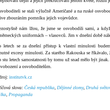
episování dějin a jejich překrucování jenom kvete, rozdíl
voboditeli se stali výlučně Američané a na ruské osvobod
live zbouráním pomníku jejich vojevůdce.
ezostyšně nám lžou, že jsme se osvobodili sami, a kdy
 německých uniformách – vlasovců. Jim v dnešní době nál
o letech se za dnešní přístup k vlastní minulosti bude
utné excesy minulosti. Za starého Rakouska se říkávalo, 
 stu letech samostatnosti by tomu už snad mělo být jinak. A
svobození a osvoboditelům.
droj:
institutvk.cz
líčová slova:
Česká republika
,
Dějinné zlomy
,
Druhá světo
álka
,
Propaganda