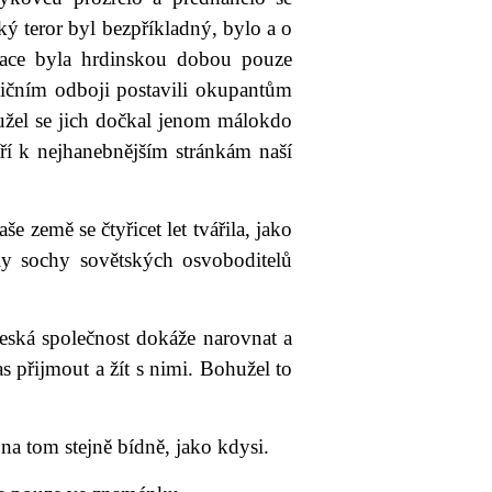
ý teror byl bezpříkladný, bylo a o
pace byla hrdinskou dobou pouze
ničním odboji postavili okupantům
užel se jich dočkal jenom málokdo
ří k nejhanebnějším stránkám naší
 země se čtyřicet let tvářila, jako
ly sochy sovětských osvoboditelů
česká společnost dokáže narovnat a
s přijmout a žít s nimi. Bohužel to
na tom stejně bídně, jako kdysi.