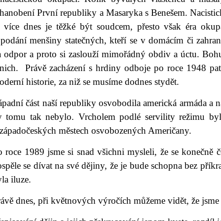
hanobení První republiky a Masaryka s Benešem. Nacistick
o více dnes je těžké být soudcem, přesto však éra oku
 podání menšiny statečných, kteří se v domácím či zahra
a odpor a proto si zaslouží mimořádný obdiv a úctu. Boh
 nich. Právě zacházení s hrdiny odboje po roce 1948 pat
derní historie, za niž se musíme dodnes stydět.
padní část naší republiky osvobodila americká armáda a naše
y tomu tak nebylo. Vrcholem podlé servility režimu by
 západočeských městech osvobozených Američany.
o roce 1989 jsme si snad všichni mysleli, že se konečně 
spěle se dívat na své dějiny, že je bude schopna bez příkra
la iluze.
ávě dnes, při květnových výročích můžeme vidět, že jsme 