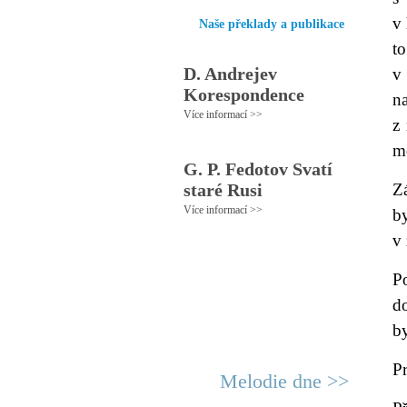
v 
Naše překlady a publikace
t
D. Andrejev
v
Korespondence
n
Více informací >>
z
mo
G. P. Fedotov Svatí
staré Rusi
Zá
Více informací >>
b
v
P
do
by
Pr
Melodie dne >>