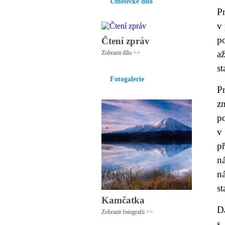
Umělecké dílo
P
v 
p
Čtení zpráv
a
Zobrazit dílo >>
st
Fotogalerie
P
z
p
v
p
n
n
st
Kamčatka
Da
Zobrazit fotografii >>
s