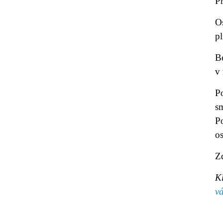
Př
Os
p
B
v
P
sm
Po
o
Z
K
v