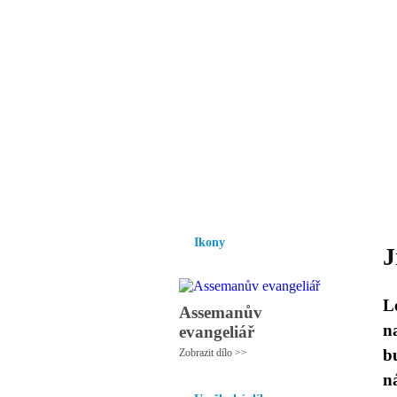
Vzrůst mravnosti a
nezbytnou podmínk
společnosti.
Úvod
Ikony
Hesychasmus
Umění
Ikony
J
L
Assemanův
n
evangeliář
b
Zobrazit dílo >>
n