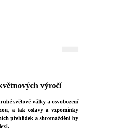
 Andrejev
Fond Daniila Andrejeva
oručujeme
Naše knihovna
 květnových výročí
druhé světové války a osvobození
nou, a tak oslavy a vzpomínky
ních přehlídek a shromáždění by
exi.