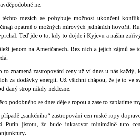
ravděpodobně ne.
 těchto mezích se pohybuje možnost ukončení konflik
ačínají opatrně o možných mírových jednáních hovořit. 
prchal. Teď jde o to, kdy to dojde i Kyjevu a našim zuři
leží jenom na Američanech. Bez nich a jejich zájmů se to
edá.
o to znamená zastropování ceny už ví dnes u nás každý,
loh za dodávky energií. Už všichni chápou, že je to ve s
od daný strop nikdy neklesne.
co podobného se dnes děje s ropou a zase to zaplatíme my
 případě „sankčního“ zastropování cen ruské ropy dopra
á Putin jistotu, že bude inkasovat minimálně tuto c
onjunktury.