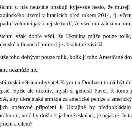
šichni u nás neustále opakují kyjevské heslo, že musejí
krajinského území v hranicích před rokem 2014, tj. vče
padní velmoci jaksi nejistě tvrdí, že všechno záleží na tom
šichni však dobře vědí, že Ukrajina může pouze tolik,
jenské a finanční pomoci je absolutně závislá.
že toho dobývat pouze tolik, kolik jí toho Američané dov
ama nezmůže nic.
estli ruská většina obyvatel Krymu a Donbasu touží být d
jisté. Spíše ale nikoliv, myslí si generál Pavel. K tomu
SA, aby ukrajinská armáda za americké peníze a americk
ejich opětovné připojení k Ukrajině by předpokládalo 
sáhnout, aniž by došlo k jaderné eskalaci, je nejasné. Je
ájmem a cílem?