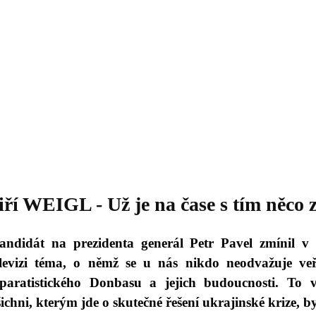
Daniil
 morálky je
ou rozvoje
Knihovna
Hudba
Fotogalerie
Videogalerie
Témata
Dop
iří WEIGL - Už je na čase s tím něco z
andidát na prezidenta generál Petr Pavel zmínil v
elevizi téma, o němž se u nás nikdo neodvažuje v
eparatistického Donbasu a jejich budoucnosti. To
šichni, kterým jde o skutečné řešení ukrajinské krize, b