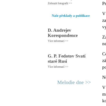
P
Zobrazit fotografii >>
V
Naše překlady a publikace
z
vy
D. Andrejev
Korespondence
Zá
Více informací >>
n
C
G. P. Fedotov Svatí
zá
staré Rusi
p
Více informací >>
Ně
Melodie dne >>
V
m
k