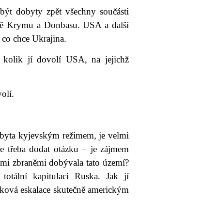
 být dobyty zpět všechny součásti
tně Krymu a Donbasu. USA a další
, co chce Ukrajina.
 kolik jí dovolí USA, na jejichž
olí.
obyta kyjevským režimem, je velmi
 je třeba dodat otázku – je zájmem
ými zbraněmi dobývala tato území?
totální kapitulaci Ruska. Jak jí
 taková eskalace skutečně americkým