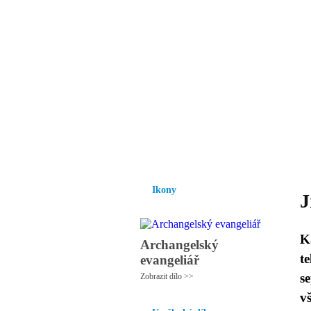
Vzrůst mravnosti a
nezbytnou podmínk
společnosti.
Úvod
Ikony
Hesychasmus
Umění
Ikony
J
K
Archangelský
t
evangeliář
s
Zobrazit dílo >>
v