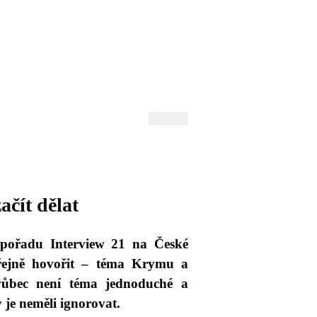
 Andrejev
Fond Daniila Andrejeva
oručujeme
Naše knihovna
ačít dělat
 pořadu Interview 21 na České
eřejně hovořit – téma Krymu a
 vůbec není téma jednoduché a
y je neměli ignorovat.