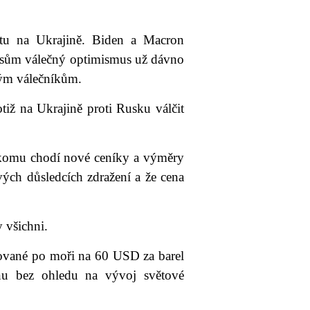
tu na Ukrajině. Biden a Macron
Rusům válečný optimismus už dávno
vým válečníkům.
tiž na Ukrajině proti Rusku válčit
 komu chodí nové ceníky a výměry
vých důsledcích zdražení a že cena
 všichni.
vované po moři na 60 USD za barel
enu bez ohledu na vývoj světové