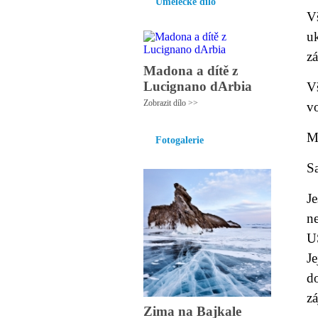
Umělecké dílo
V
u
zá
Madona a dítě z
Lucignano dArbia
V
Zobrazit dílo >>
vo
Mů
Fotogalerie
S
J
ne
U
J
do
z
Zima na Bajkale