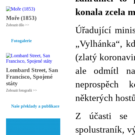
konala zcela m
Moře (1853)
Zobrazit dílo >>
Úřadující mini
Fotogalerie
„Vylhánka“, kd
(zlatý koronavi
ale odmítl na
Lombard Street, San
Francisco, Spojené
neprospěch k
státy
Zobrazit fotografii >>
některých hostů
Naše překlady a publikace
Z účasti se 
spolustraník, v