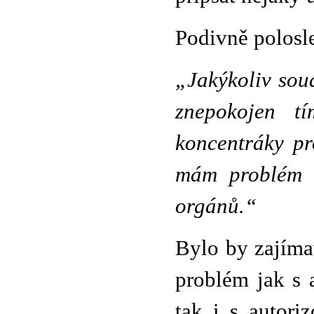
Podivně polosle
„Jakýkoliv sou
znepokojen t
koncentráky pr
mám problém t
orgánů.“
Bylo by zajíma
problém jak s
tak i s autori