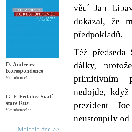
věcí Jan Lipa
dokázal, že m
předpokladů.
Též předseda 
dálky, proto
D. Andrejev
Korespondence
primitivním 
Více informací >>
nedojde, když
G. P. Fedotov Svatí
staré Rusi
prezident Jo
Více informací >>
neustoupily od 
Melodie dne >>