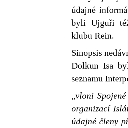
údajné informá
byli Ujguři té
klubu Rein.
Sinopsis nedáv
Dolkun Isa by
seznamu Interpo
„
vloni Spojené
organizací Isl
údajné členy př