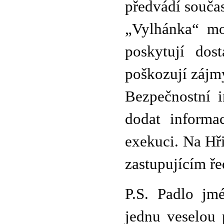
předvádí součas
„Vylhánka“ mo
poskytují dos
poškozují zájmy
Bezpečnostní 
dodat informa
exekuci. Na Hř
zastupujícím ře
P.S. Padlo jmé
jednu veselou