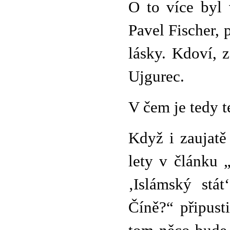
O to více byl 
Pavel Fischer, 
lásky. Kdoví, 
Ujgurec.
V čem je tedy t
Když i zaujatě
lety v článku „
‚Islámský stá
Číně?“ připust