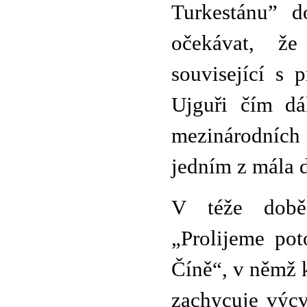
Turkestánu” d
očekávat, že 
související s
Ujguři čím dál
mezinárodních 
jedním z mála d
V téže době 
„Prolijeme pot
Číně“, v němž k
zachycuje výcv