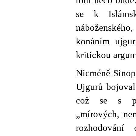
tom něco bude.
se k Islámsk
náboženského,
konáním ujgur
kritickou argum
Nicméně Sinopsi
Ujgurů bojovalo
což se s pr
„mírových, nen
rozhodování 