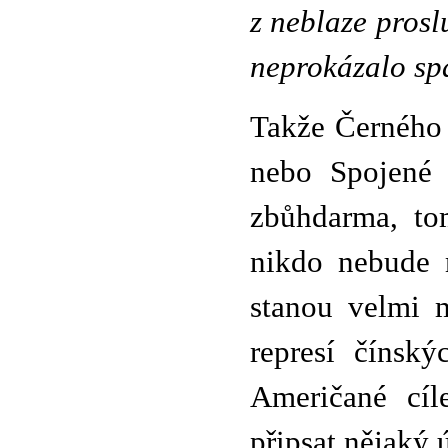
z neblaze pros
neprokázalo spá
Takže Černého 
nebo Spojené 
zbůhdarma, tom
nikdo nebude m
stanou velmi m
represí čínský
Američané cíl
připsat nějaký 