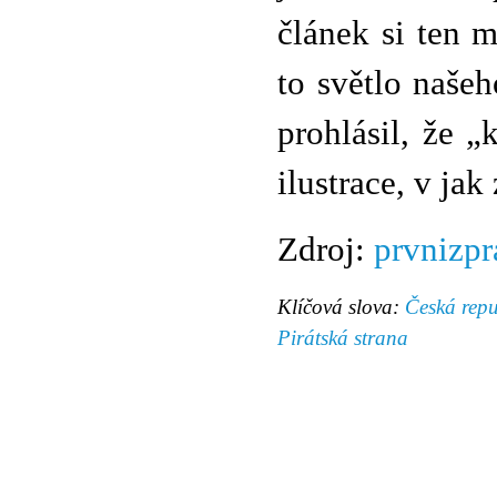
článek si ten m
to světlo našeh
prohlásil, že 
ilustrace, v ja
Zdroj:
prvnizpr
Klíčová slova:
Česká repu
Pirátská strana
© 2011 Rodon.CZ
Hlavní stránka
|
Knihovna
|
Uměn
Všechna práva vyhrazena
Podmínky užití
|
Mapa stránek
|
Kont