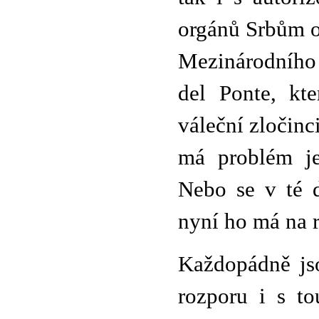
orgánů Srbům o
Mezinárodního 
del Ponte, kt
váleční zločinc
má problém je
Nebo se v té d
nyní ho má na 
Každopádně jso
rozporu i s to