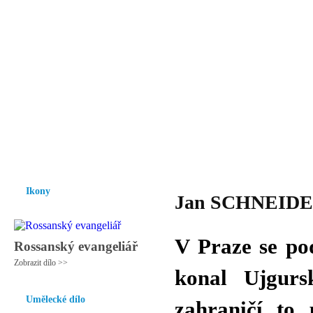
Vzrůst mravnosti a morálky je
nezbytnou podmínkou rozvoje
společnosti.
Úvod
Ikony
Hesychasmus
Umění
Knihovna
Hudba
Fot
Ikony
Jan SCHNEIDER 
V Praze se po
Rossanský evangeliář
Zobrazit dílo >>
konal Ujgurs
Umělecké dílo
zahraničí to