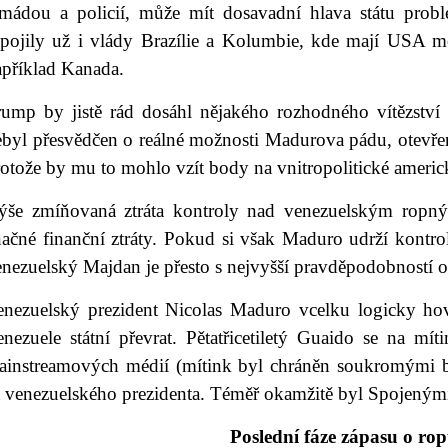
rmádou a policií, může mít dosavadní hlava státu prob
apojily už i vlády Brazílie a Kolumbie, kde mají USA m
apříklad Kanada.
rump by jistě rád dosáhl nějakého rozhodného vítězstv
ebyl přesvědčen o reálné možnosti Madurova pádu, otevře
otože by mu to mohlo vzít body na vnitropolitické americ
ýše zmíňovaná ztráta kontroly nad venezuelským ropn
načné finanční ztráty. Pokud si však Maduro udrží kontro
enezuelský Majdan je přesto s nejvyšší pravděpodobností 
enezuelský prezident Nicolas Maduro vcelku logicky ho
enezuele státní převrat. Pětatřicetiletý Guaido se na mí
ainstreamových médií (mítink byl chráněn soukromými be
a venezuelského prezidenta. Téměř okamžitě byl Spojenými
Poslední fáze zápasu o ro