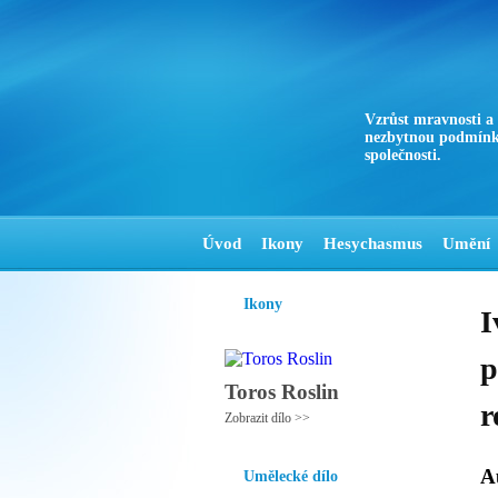
Vzrůst mravnosti a
nezbytnou podmínk
společnosti.
Úvod
Ikony
Hesychasmus
Umění
Ikony
I
p
Toros Roslin
r
Zobrazit dílo >>
A
Umělecké dílo