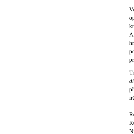
V
o
k
Am
h
p
p
T
d
p
ir
R
R
N