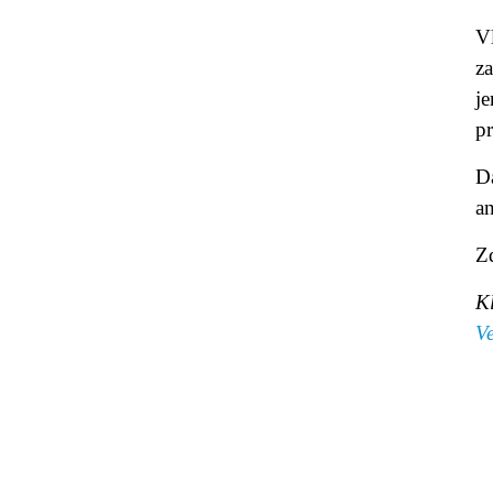
Vl
z
j
pr
Da
an
Z
K
V
© 2011 Rodon.CZ
Hl
Všechna práva vyhrazena
Pod