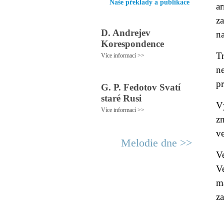
Naše překlady a publikace
a
z
D. Andrejev
n
Korespondence
T
Více informací >>
n
pr
G. P. Fedotov Svatí
staré Rusi
V
Více informací >>
z
v
Melodie dne >>
V
V
m
z