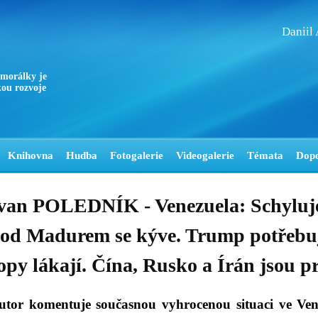
Daniil
 morálky je
ou rozvoje
Knihovna
Hudba
Fotogalerie
Videogalerie
Témata
Dop
van POLEDNÍK - Venezuela: Schyluje
od Madurem se kýve. Trump potřebuj
opy lákají. Čína, Rusko a Írán jsou pr
utor komentuje současnou vyhrocenou situaci ve Vene