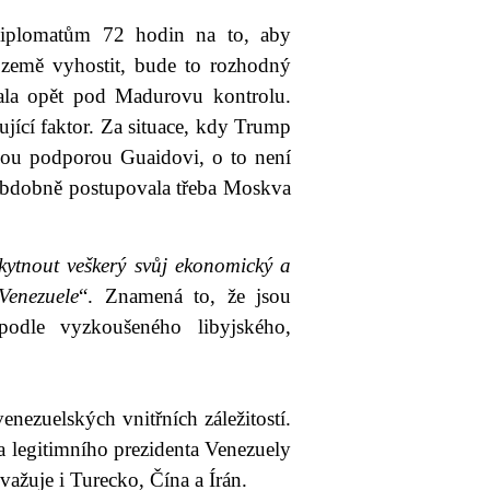
diplomatům 72 hodin na to, aby
 země vyhostit, bude to rozhodný
ala opět pod Madurovu kontrolu.
jící faktor. Za situace, kdy Trump
nou podporou Guaidovi, o to není
 obdobně postupovala třeba Moskva
kytnout veškerý svůj ekonomický a
Venezuele
“. Znamená to, že jsou
podle vyzkoušeného libyjského,
nezuelských vnitřních záležitostí.
a legitimního prezidenta Venezuely
ažuje i Turecko, Čína a Írán.