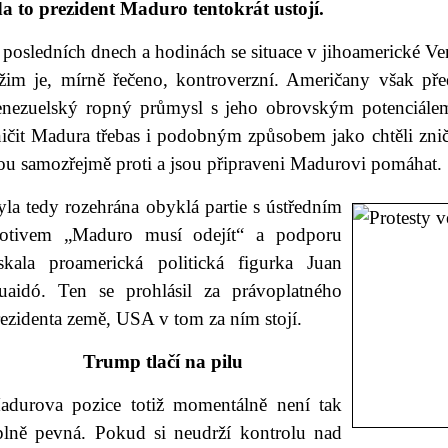
da to prezident Maduro tentokrát ustojí.
 posledních dnech a hodinách se situace v jihoamerické V
ežim je, mírně řečeno, kontroverzní. Američany však před
enezuelský ropný průmysl s jeho obrovským potenciálem
ničit Madura třebas i podobným způsobem jako chtěli znič
sou samozřejmě proti a jsou připraveni Madurovi pomáhat.
la tedy rozehrána obyklá partie s ústředním
otivem „Maduro musí odejít“ a podporu
ískala proamerická politická figurka Juan
uaidó. Ten se prohlásil za právoplatného
ezidenta země, USA v tom za ním stojí.
Trump tlačí na pilu
adurova pozice totiž momentálně není tak
plně pevná. Pokud si neudrží kontrolu nad