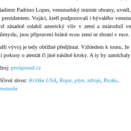
adimir Padrino Lopes, venezuelský ministr obrany, uvedl, 
a prezidentem. Vojáci, kteří podporovali i bývalého vene
enž zásadně oslabil americký vliv v zemi a znárodnil v
ůmyslu, jsou připraveni bránit svou zemi se zbraní v ruce.
lší vývoj je tedy obtížné předjímat. Vzhledem k tomu, že 
i pokusy o atentát či jiné násilné kroky. A ty by zamíchaly 
droj:
protiproud.cz
líčová slova:
Kritika USA
,
Ropa, plyn, zdroje
,
Rusko
,
enezuela
avní stránka
|
Knihovna
|
Umění
|
Hudba
|
Fotogalerie
mínky užití
|
Mapa stránek
|
Kontakt