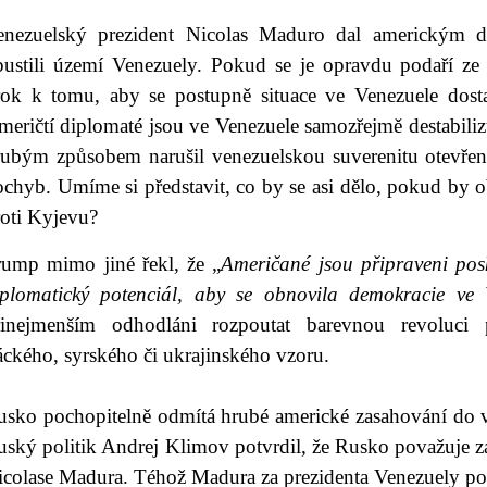
enezuelský prezident Nicolas Maduro dal americkým 
pustili území Venezuely. Pokud se je opravdu podaří ze
rok k tomu, aby se postupně situace ve Venezuele dost
eričtí diplomaté jsou ve Venezuele samozřejmě destabilizu
rubým způsobem narušil venezuelskou suverenitu otevře
ochyb. Umíme si představit, co by se asi dělo, pokud by
roti Kyjevu?
rump mimo jiné řekl, že „
Američané jsou připraveni pos
iplomatický potenciál, aby se obnovila demokracie ve 
řinejmenším odhodláni rozpoutat barevnou revoluci 
áckého, syrského či ukrajinského vzoru.
usko pochopitelně odmítá hrubé americké zasahování do ve
uský politik Andrej Klimov potvrdil, že Rusko považuje z
icolase Madura. Téhož Madura za prezidenta Venezuely pov