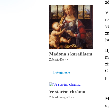
z
V
r
v
z
j
By
Madona s karafiátem
m
Zobrazit dílo >>
z
G
Fotogalerie
pr
Ve starém chrámu
Zobrazit fotografii >>
M
ú