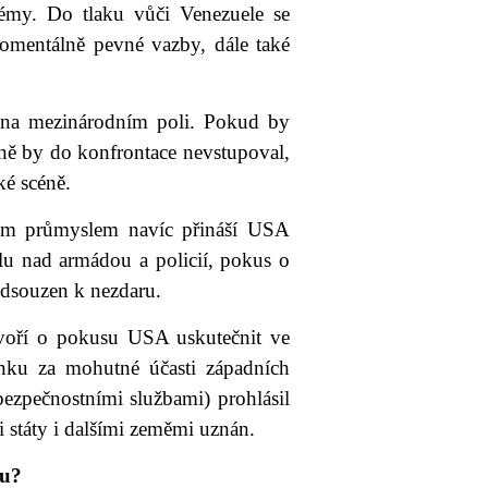
lémy. Do tlaku vůči Venezuele se
omentálně pevné vazby, dále také
í na mezinárodním poli. Pokud by
ně by do konfrontace nevstupoval,
ké scéně.
ým průmyslem navíc přináší USA
lu nad armádou a policií, pokus o
odsouzen k nezdaru.
voří o pokusu USA uskutečnit ve
tinku za mohutné účasti západních
zpečnostními službami) prohlásil
 státy i dalšími zeměmi uznán.
pu?