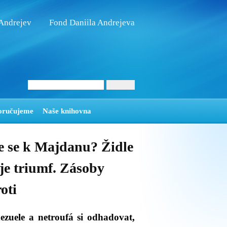
 Andrejev
Fond Daniila Andrejeva
oručujeme
Naše knihovna
 se k Majdanu? Židle
e triumf. Zásoby
oti
zuele a netroufá si odhadovat,