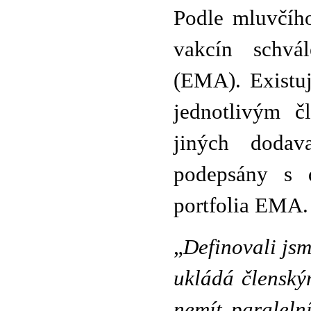
Podle mluvčíh
vakcín schvá
(EMA). Existu
jednotlivým č
jiných dodav
podepsány s d
portfolia EMA.
„
Definovali jsm
ukládá členským
nemít paraleln