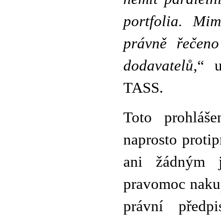
portfolia. Mi
právně řečen
dodavatelů
,“ 
TASS.
Toto prohláš
naprosto proti
ani žádným j
pravomoc naku
právní předp