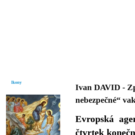
Vzrůst mravnosti a morálky je
nezbytnou podmínkou rozvoje
společnosti.
Úvod
Ikony
Hesychasmus
Umění
Knihovna
Hudba
Fot
Ikony
Ivan DAVID - Zp
nebezpečné“ vak
Evropská age
čtvrtek konečn