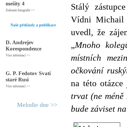
mešity 4
Stálý zástupc
Zobrazit fotografii >>
Vídni Michail
Naše překlady a publikace
uvedl, že záje
D. Andrejev
„
Mnoho kolegů
Korespondence
místních mezi
Více informací >>
očkování ruský
G. P. Fedotov Svatí
staré Rusi
na této otázce 
Více informací >>
trvat (ne méně 
Melodie dne >>
bude záviset n