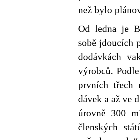
než bylo pláno
Od ledna je B
sobě jdoucích 
dodávkách vak
výrobců. Podle
prvních třech
dávek a až ve d
úrovně 300 mi
členských stá