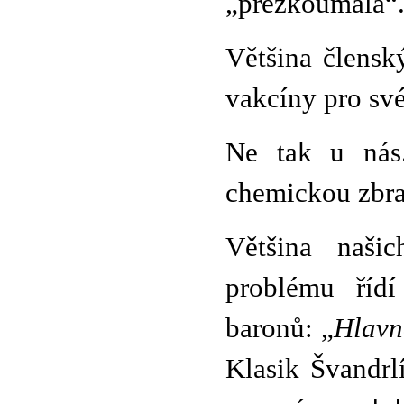
„přezkoumala“
Většina člensk
vakcíny pro své
Ne tak u nás
chemickou zbra
Většina našic
problému řídí
baronů: „
Hlavn
Klasik Švandrl