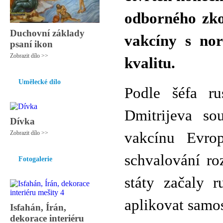
odborného zko
Duchovní základy
vakcíny s no
psaní ikon
Zobrazit dílo >>
kvalitu.
Umělecké dílo
Podle šéfa ru
Dmitrijeva s
Dívka
Zobrazit dílo >>
vakcínu Evr
schvalování r
Fotogalerie
státy začaly 
aplikovat samos
Isfahán, Írán,
dekorace interiéru