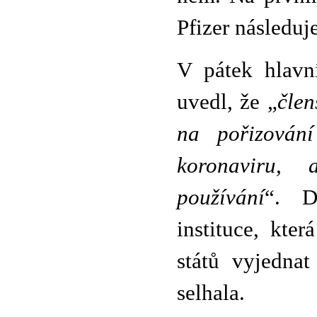
Pfizer následuj
V pátek hlavn
uvedl, že „
člen
na pořizování
koronaviru,
používání
“. D
instituce, kte
států vyjedna
selhala.