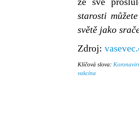
ze své proslu
starosti můžete
světě jako srač
Zdroj:
vasevec.
Klíčová slova:
Koronavir
vakcína
© 2011 Rodon.CZ
Hlavní stránka
|
Knihovna
|
Uměn
Všechna práva vyhrazena
Podmínky užití
|
Mapa stránek
|
Kont