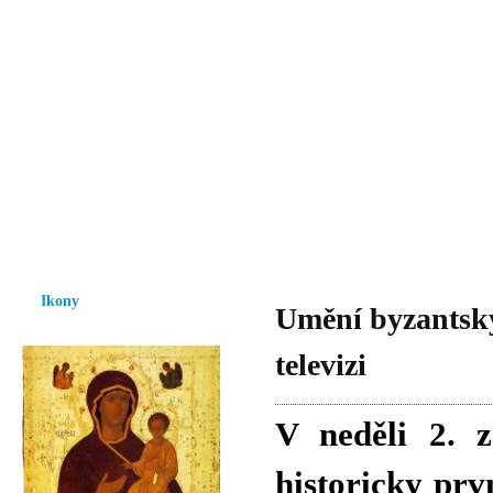
Vzrůst mravnosti a morálky je
nezbytnou podmínkou rozvoje
společnosti.
Úvod
Ikony
Hesychasmus
Umění
Knihovna
Hudba
Fot
Ikony
Umění byzantský
televizi
V neděli 2. z
historicky prv