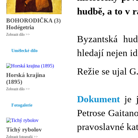
hudbě, a to v 
BOHORODIČKA (3)
Hodégetria
Zobrazit dílo >>
Byzantská hud
hledají nejen i
Umělecké dílo
Režie se ujal G
Horská krajina
(1895)
Zobrazit dílo >>
Dokument
je j
Fotogalerie
Petrose Gaitano
pravoslavné kat
Tichý rybolov
Zobrazit fotografii >>