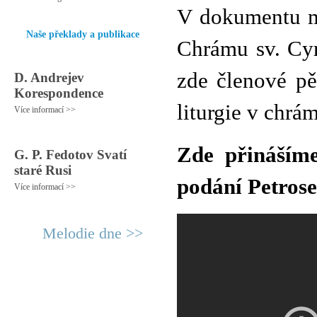
V dokumentu m
Naše překlady a publikace
Chrámu sv. Cyr
zde členové pě
D. Andrejev
Korespondence
liturgie v chr
Více informací >>
Zde přináším
G. P. Fedotov Svatí
staré Rusi
podání Petrose
Více informací >>
Melodie dne >>