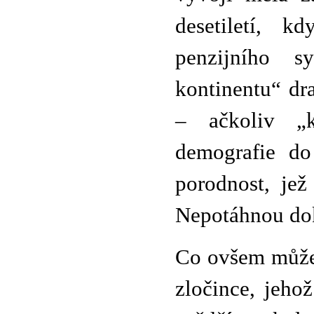
desetiletí, 
penzijního s
kontinentu“ dr
– ačkoliv „k
demografie do
porodnost, jež
Nepotáhnou dok
Co ovšem můžeme
zločince, jeho