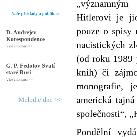
„významným o
Naše překlady a publikace
Hitlerovi je j
pouze o spisy 
D. Andrejev
Korespondence
nacistických z
Více informací >>
(od roku 1989 
G. P. Fedotov Svatí
knih) či zájmo
staré Rusi
Více informací >>
monografie, j
americká tajná 
Melodie dne >>
společnosti“, „H
Pondělní vydá