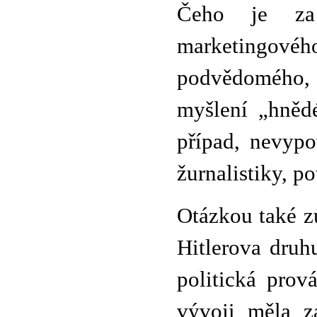
Čeho je za
marketingového
podvědomého,
myšlení „hněd
případ, nevypo
žurnalistiky, p
Otázkou také zů
Hitlerova druh
politická pro
vývoji měla z