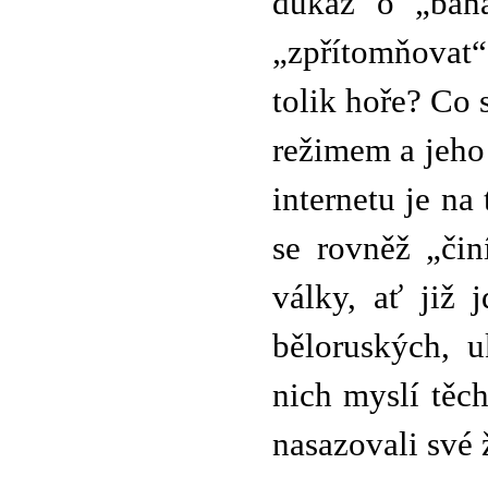
důkaz o „bana
„zpřítomňovat“ 
tolik hoře? Co 
režimem a jeho 
internetu je na
se rovněž „čin
války, ať již 
běloruských, u
nich myslí těch
nasazovali své 