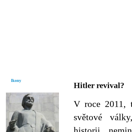
Vzrůst mravnosti a morálky je
nezbytnou podmínkou rozvoje
společnosti.
Úvod
Ikony
Hesychasmus
Umění
Knihovna
Hudba
Fot
Ikony
Hitler revival?
V roce 2011, t
světové války
historii, nem