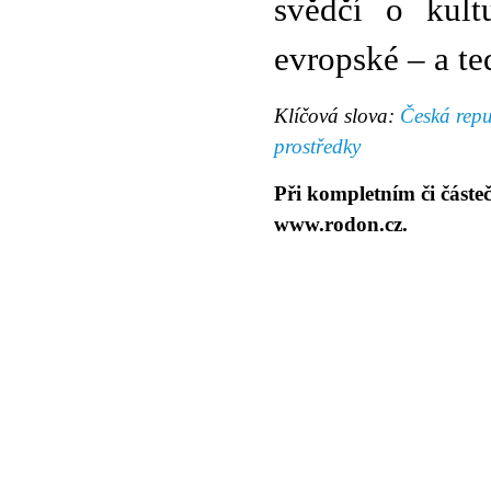
svědčí o kult
evropské – a ted
Klíčová slova:
Česká repu
prostředky
Při kompletním či částe
www.rodon.cz.
© 2011 Rodon.CZ
Hlavní stránka
|
Knihovna
|
Uměn
Všechna práva vyhrazena
Podmínky užití
|
Mapa stránek
|
Kont