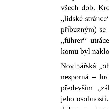
všech dob. Kr
„lidské stránce
příbuzným) se 
„führer“ utrác
komu byl naklon
Novinářská „ob
nesporná – hrd
především „zá
jeho osobnosti