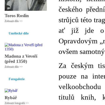
českého přední
Toros Roslin
strůjců této tra
Zobrazit dílo >>
ať již jde o
Umělecké dílo
Opravdovým „mi
ovšem samotný 
Madona z Veveří
(před 1350)
Za českým tis
Zobrazit dílo >>
pouze na inte
Fotogalerie
velkoobchodu s
titulů knih,
Rybář
Zobrazit fotografii >>