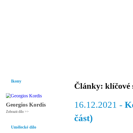
Vzrůst mravnosti a morálky je
nezbytnou podmínkou rozvoje
společnosti.
Úvod
Ikony
Hesychasmus
Umění
Knihovna
Hudba
Fot
Ikony
Články: klíčové 
16.12.2021 -
K
Georgios Kordis
Zobrazit dílo >>
část)
Umělecké dílo