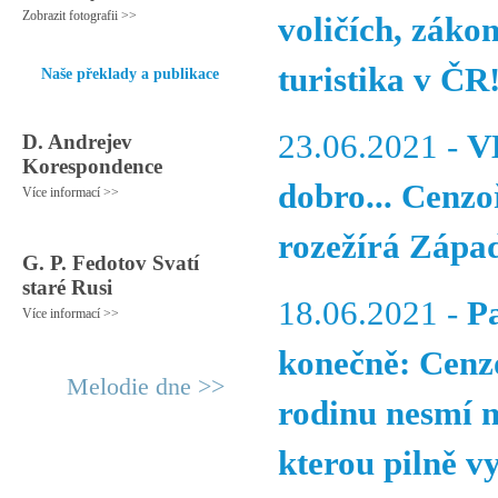
Zobrazit fotografii >>
voličích, záko
turistika v Č
Naše překlady a publikace
23.06.2021 -
V
D. Andrejev
Korespondence
dobro... Cenzo
Více informací >>
rozežírá Západ
G. P. Fedotov Svatí
staré Rusi
18.06.2021 -
P
Více informací >>
konečně: Cenzo
Melodie dne >>
rodinu nesmí m
kterou pilně v