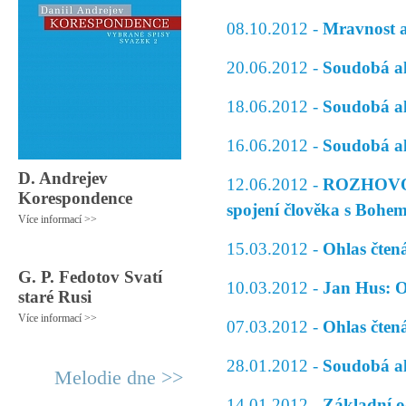
08.10.2012 -
Mravnost a
20.06.2012 -
Soudobá ali
18.06.2012 -
Soudobá ali
16.06.2012 -
Soudobá ali
D. Andrejev
12.06.2012 -
ROZHOVOR 
Korespondence
spojení člověka s Bohe
Více informací >>
15.03.2012 -
Ohlas čten
G. P. Fedotov Svatí
10.03.2012 -
Jan Hus: O
staré Rusi
Více informací >>
07.03.2012 -
Ohlas čtená
28.01.2012 -
Soudobá ali
Melodie dne >>
14.01.2012 -
Základní o