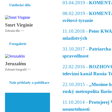
03.04.2019 -
KOMENTÁŘ 
Umělecké dílo
08.02.2019 -
KOMENTÁŘ 
světové tyranie
Smrt Virginie
11.10.2018 -
Peter KWAS
Zobrazit dílo >>
mladistvých
Fotogalerie
31.10.2017 -
Patriarcha
spravedlnost
Jeruzalém
22.02.2016 -
ROZHOVOR p
Zobrazit fotografii >>
televizní kanál Russia 
Naše překlady a publikace
22.10.2015 -
„Musíme há
ruský metropolita Ilario
11.10.2014 -
Protojere
nesmrtelnosti