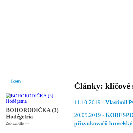
Vzrůst mravnosti a morálky je
nezbytnou podmínkou rozvoje
společnosti.
Úvod
Ikony
Hesychasmus
Umění
Knihovna
Hudba
Fot
Ikony
Články: klíčové
11.10.2019 -
Vlastimil 
BOHORODIČKA (3)
20.05.2019 -
KORESPOND
Hodégetria
přizvukovačů bruselský
Zobrazit dílo >>