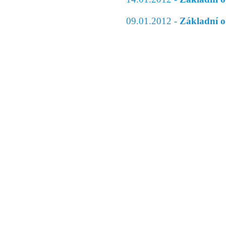
09.01.2012 -
Základní o
© 2011 Rodon.CZ
Hlavní stránka
|
Knihovna
|
Uměn
Všechna práva vyhrazena
Podmínky užití
|
Mapa stránek
|
Kont