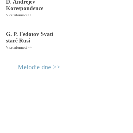
D. Andrejev
Korespondence
Více informací >>
G. P. Fedotov Svatí
staré Rusi
Více informací >>
Melodie dne >>
© 2011 Rodon.CZ
Hlavní stránka
|
Knihovna
|
Uměn
Všechna práva vyhrazena
Podmínky užití
|
Mapa stránek
|
Kont