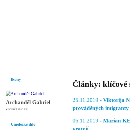
Vzrůst mravnosti a morálky je
nezbytnou podmínkou rozvoje
společnosti.
Úvod
Ikony
Hesychasmus
Umění
Knihovna
Hudba
Fot
Ikony
Články: klíčové
25.11.2019 -
Viktorija 
Archanděl Gabriel
prováděných imigranty
Zobrazit dílo >>
06.11.2019 -
Marian KEC
Umělecké dílo
vracejí