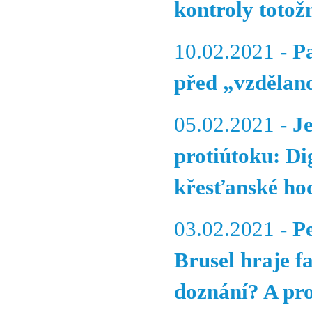
kontroly totož
10.02.2021 -
P
před „vzdělan
05.02.2021 -
J
protiútoku: Di
křesťanské ho
03.02.2021 -
Pe
Brusel hraje f
doznání? A pro