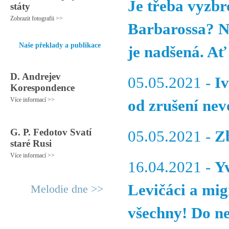
Je třeba vyzbr
státy
Zobrazit fotografii >>
Barbarossa? N
Naše překlady a publikace
je nadšená. Ať 
D. Andrejev
05.05.2021 -
I
Korespondence
Více informací >>
od zrušení nev
G. P. Fedotov Svatí
05.05.2021 -
Z
staré Rusi
Více informací >>
16.04.2021 -
Y
Levičáci a mig
Melodie dne >>
všechny! Do ne