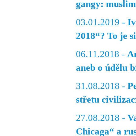
gangy: muslim
03.01.2019 -
I
2018“? To je s
06.11.2018 -
A
aneb o údělu b
31.08.2018 -
P
střetu civilizac
27.08.2018 -
V
Chicaga“ a ru