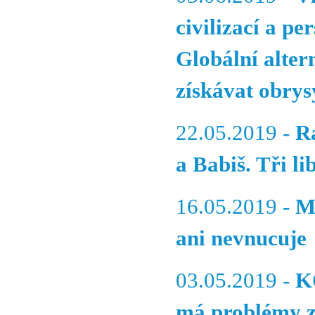
civilizací a p
Globální alter
získávat obrys
22.05.2019 -
R
a Babiš. Tři li
16.05.2019 -
M
ani nevnucuje
03.05.2019 -
K
má problémy z