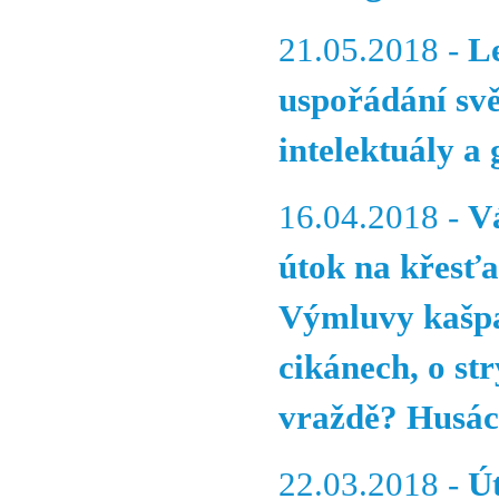
21.05.2018 -
L
uspořádání svě
intelektuály a 
16.04.2018 -
Vá
útok na křesťa
Výmluvy kašpa
cikánech, o st
vraždě? Husáci
22.03.2018 -
Ú