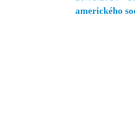
amerického so
© 2011 Rodon.CZ
Hlavní stránka
|
Knihovna
|
Uměn
Všechna práva vyhrazena
Podmínky užití
|
Mapa stránek
|
Kont