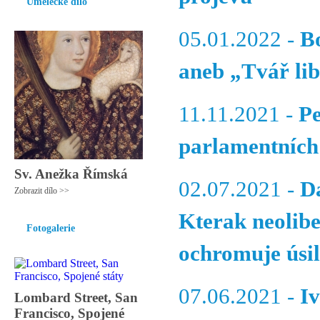
Umělecké dílo
05.01.2022 -
Bo
aneb „Tvář lib
11.11.2021 -
Pe
parlamentních
Sv. Anežka Římská
02.07.2021 -
D
Zobrazit dílo >>
Kterak neolibe
Fotogalerie
ochromuje úsilí
07.06.2021 -
I
Lombard Street, San
Francisco, Spojené