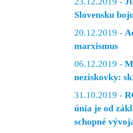
23.12.2019 -
J
Slovensku boju
20.12.2019 -
A
marxismus
06.12.2019 -
M
neziskovky: sk
31.10.2019 -
R
únia je od zákl
schopné vývoja