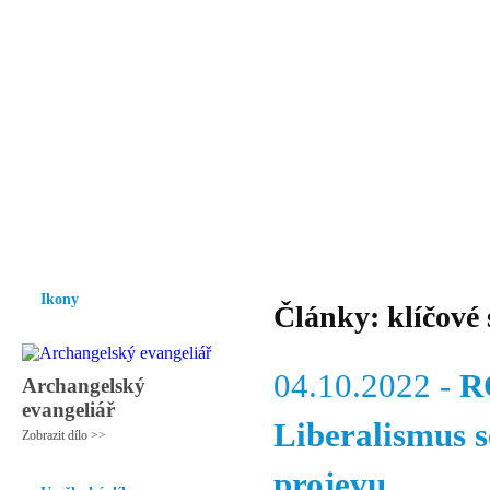
Vzrůst mravnosti a morálky je
nezbytnou podmínkou rozvoje
společnosti.
Úvod
Ikony
Hesychasmus
Umění
Knihovna
Hudba
Fot
Ikony
Články: klíčové 
04.10.2022 -
R
Archangelský
evangeliář
Liberalismus s
Zobrazit dílo >>
projevu