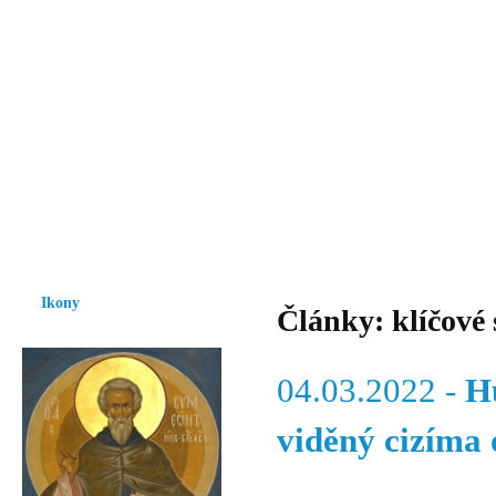
Vzrůst mravnosti a morálky je
nezbytnou podmínkou rozvoje
společnosti.
Úvod
Ikony
Hesychasmus
Umění
Knihovna
Hudba
Fot
Ikony
Články: klíčové 
04.03.2022 -
H
viděný cizíma