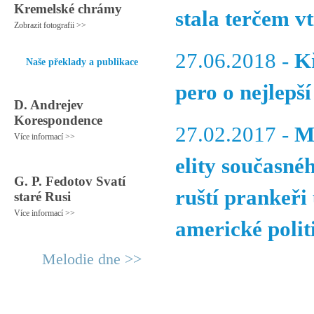
Kremelské chrámy
stala terčem v
Zobrazit fotografii >>
27.06.2018 -
Kř
Naše překlady a publikace
pero o nejlepší
D. Andrejev
Korespondence
27.02.2017 -
M
Více informací >>
elity současné
G. P. Fedotov Svatí
ruští prankeři
staré Rusi
Více informací >>
americké poli
Melodie dne >>