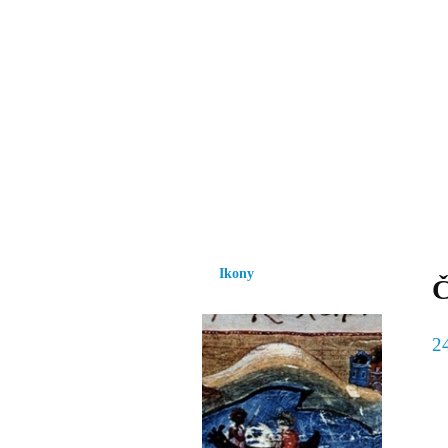
Vzrůst mravnosti a
nezbytnou podmínk
společnosti.
Úvod
Ikony
Hesychasmus
Umění
Ikony
Č
2