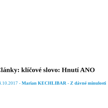
Daniil
 morálky je
ou rozvoje
Knihovna
Hudba
Fotogalerie
Videogalerie
Témata
Dop
lánky: klíčové slovo: Hnutí ANO
4.10.2017 -
Marian KECHLIBAR - Z dávné minulosti