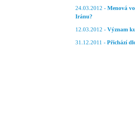
24.03.2012 -
Menová voj
Iránu?
12.03.2012 -
Význam ku
31.12.2011 -
Přichází d
© 2011 Rodon.CZ
Hlavní stránka
|
Knihovna
|
Uměn
Všechna práva vyhrazena
Podmínky užití
|
Mapa stránek
|
Kont