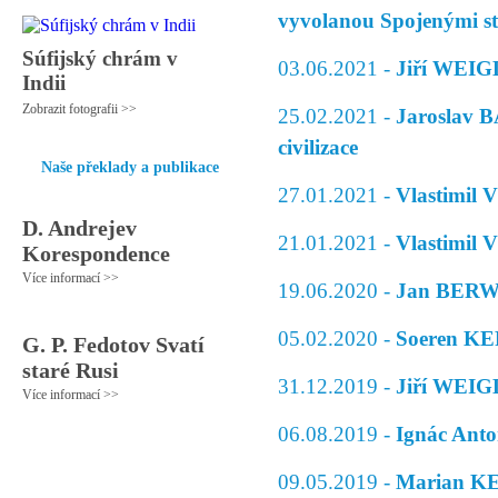
vyvolanou Spojenými st
Súfijský chrám v
03.06.2021 -
Jiří WEIG
Indii
Zobrazit fotografii >>
25.02.2021 -
Jaroslav B
civilizace
Naše překlady a publikace
27.01.2021 -
Vlastimil 
D. Andrejev
21.01.2021 -
Vlastimil 
Korespondence
Více informací >>
19.06.2020 -
Jan BERWI
05.02.2020 -
Soeren KER
G. P. Fedotov Svatí
staré Rusi
31.12.2019 -
Jiří WEIGL
Více informací >>
06.08.2019 -
Ignác Anto
09.05.2019 -
Marian KE