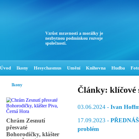
Vzrůst mravnosti a morálky je
nezbytnou podmínkou rozvoje
společnosti.
Úvod
Ikony
Hesychasmus
Umění
Knihovna
Hudba
Fot
Ikony
Články: klíčové
03.06.2024 -
Ivan Hoffm
17.09.2023 -
PŘEDNÁŠKA
Chrám Zesnutí
přesvaté
problém
Bohorodičky, klášter