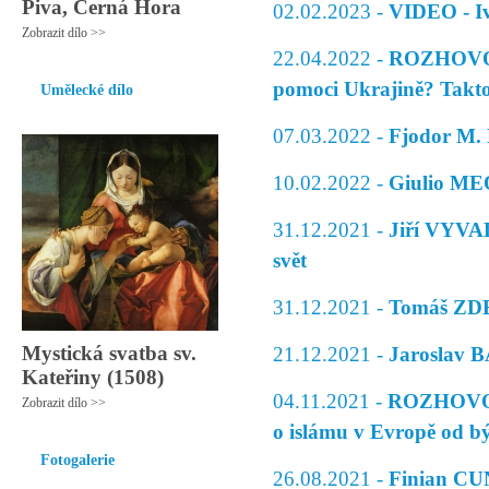
Piva, Černá Hora
02.02.2023 -
VIDEO - Iv
Zobrazit dílo >>
22.04.2022 -
ROZHOVOR -
pomoci Ukrajině? Takto
Umělecké dílo
07.03.2022 -
Fjodor M.
10.02.2022 -
Giulio ME
31.12.2021 -
Jiří VYVAD
svět
31.12.2021 -
Tomáš ZD
Mystická svatba sv.
21.12.2021 -
Jaroslav 
Kateřiny (1508)
04.11.2021 -
ROZHOVOR:
Zobrazit dílo >>
o islámu v Evropě od b
Fotogalerie
26.08.2021 -
Finian CUN