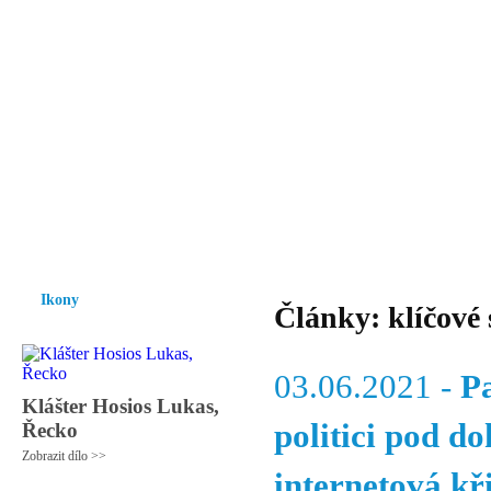
Vzrůst mravnosti a morálky je
nezbytnou podmínkou rozvoje
společnosti.
Úvod
Ikony
Hesychasmus
Umění
Knihovna
Hudba
Fot
Ikony
Články: klíčové
03.06.2021 -
P
Klášter Hosios Lukas,
politici pod d
Řecko
Zobrazit dílo >>
internetová k