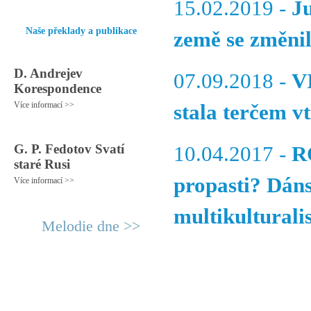
15.02.2019 -
J
Naše překlady a publikace
země se změni
D. Andrejev
07.09.2018 -
VI
Korespondence
Více informací >>
stala terčem v
G. P. Fedotov Svatí
10.04.2017 -
R
staré Rusi
propasti? Dáns
Více informací >>
multikulturali
Melodie dne >>
© 2011 Rodon.CZ
Hlavní stránka
|
Knihovna
|
Uměn
Všechna práva vyhrazena
Podmínky užití
|
Mapa stránek
|
Kont