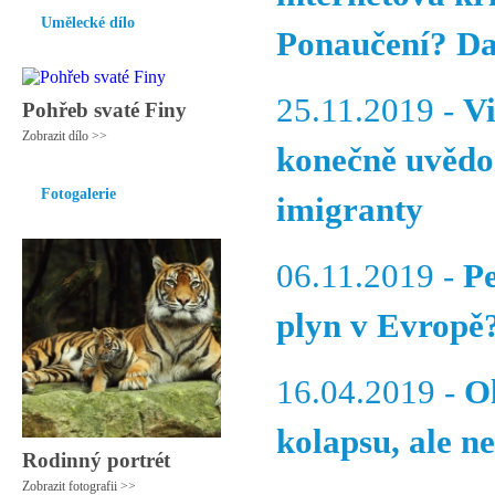
Umělecké dílo
Ponaučení? Da
25.11.2019 -
V
Pohřeb svaté Finy
Zobrazit dílo >>
konečně uvědo
Fotogalerie
imigranty
06.11.2019 -
P
plyn v Evropě
16.04.2019 -
O
kolapsu, ale n
Rodinný portrét
Zobrazit fotografii >>