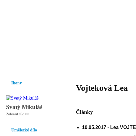
Vzrůst mravnosti a morálky je
nezbytnou podmínkou rozvoje
společnosti.
Úvod
Ikony
Hesychasmus
Umění
Knihovna
Hudba
Fot
Ikony
Vojteková Lea
Svatý Mikuláš
Články
Zobrazit dílo >>
10.05.2017 -
Lea VOJTE
Umělecké dílo