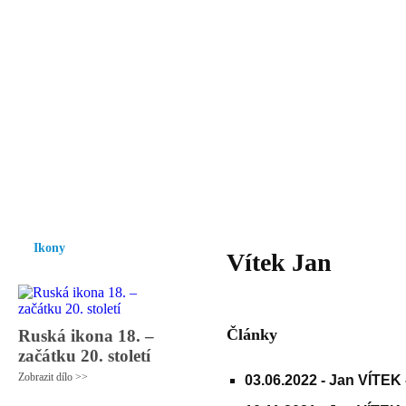
Vzrůst mravnosti a morálky je
nezbytnou podmínkou rozvoje
společnosti.
Úvod
Ikony
Hesychasmus
Umění
Knihovna
Hudba
Fot
Ikony
Vítek Jan
Články
Ruská ikona 18. –
začátku 20. století
Zobrazit dílo >>
03.06.2022 -
Jan VÍTEK 