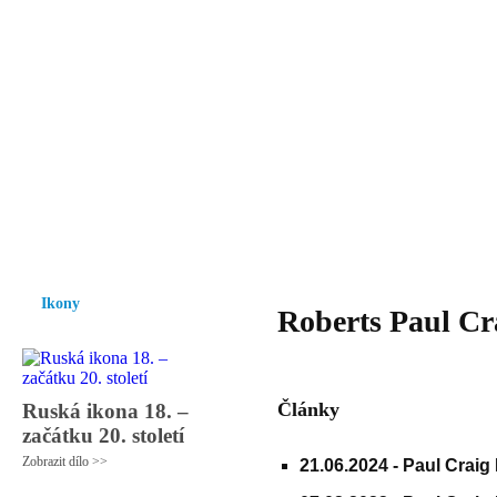
Vzrůst mravnosti a morálky je
nezbytnou podmínkou rozvoje
společnosti.
Úvod
Ikony
Hesychasmus
Umění
Knihovna
Hudba
Fot
Ikony
Roberts Paul Cr
Články
Ruská ikona 18. –
začátku 20. století
Zobrazit dílo >>
21.06.2024 -
Paul Craig