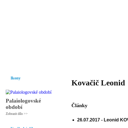
Vzrůst mravnosti a morálky je
nezbytnou podmínkou rozvoje
společnosti.
Úvod
Ikony
Hesychasmus
Umění
Knihovna
Hudba
Fot
Ikony
Kovačič Leonid
Palaiologovské
Články
období
Zobrazit dílo >>
26.07.2017 -
Leonid KOVA