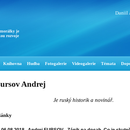
Daniil
 morálky je
ou rozvoje
Knihovna
Hudba
Fotogalerie
Videogalerie
Témata
Dop
ursov Andrej
Je ruský historik a novinář.
lánky
06.08.2018 -
Andrej FURSOV - Zánik na dosah. Co je skute