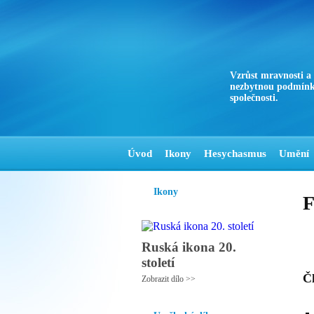
Vzrůst mravnosti a
nezbytnou podmínk
společnosti.
Úvod
Ikony
Hesychasmus
Umění
Ikony
F
Ruská ikona 20.
století
Č
Zobrazit dílo >>