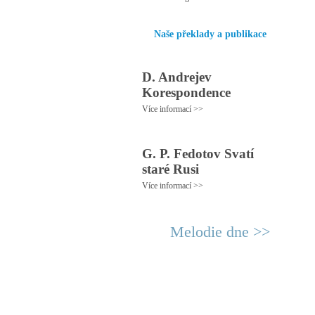
Naše překlady a publikace
D. Andrejev
Korespondence
Více informací >>
G. P. Fedotov Svatí
staré Rusi
Více informací >>
Melodie dne >>
© 2011 Rodon.CZ
Hl
Všechna práva vyhrazena
Pod