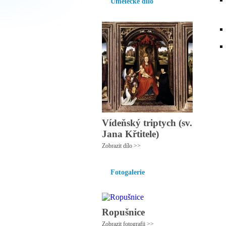
Umělecké dílo
Vídeňský triptych (sv.
Jana Křtitele)
Zobrazit dílo >>
Fotogalerie
Ropušnice
Zobrazit fotografii >>