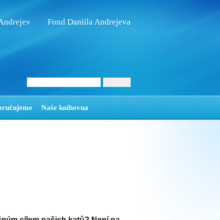
 Andrejev
Fond Daniila Andrejeva
oručujeme
Naše knihovna
čným cílem našich katů? Není na